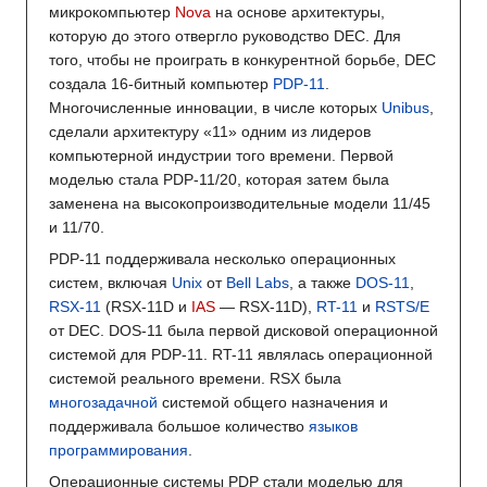
микрокомпьютер
Nova
на основе архитектуры,
которую до этого отвергло руководство DEC. Для
того, чтобы не проиграть в конкурентной борьбе, DEC
создала 16-битный компьютер
PDP-11
.
Многочисленные инновации, в числе которых
Unibus
,
сделали архитектуру «11» одним из лидеров
компьютерной индустрии того времени. Первой
моделью стала PDP-11/20, которая затем была
заменена на высокопроизводительные модели 11/45
и 11/70.
PDP-11 поддерживала несколько операционных
систем, включая
Unix
от
Bell Labs
, а также
DOS-11
,
RSX-11
(RSX-11D и
IAS
— RSX-11D),
RT-11
и
RSTS/E
от DEC. DOS-11 была первой дисковой операционной
системой для PDP-11. RT-11 являлась операционной
системой реального времени. RSX была
многозадачной
системой общего назначения и
поддерживала большое количество
языков
программирования
.
Операционные системы PDP стали моделью для