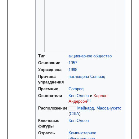
Тип
акционерное общество
Основание
1957
Упразднена
1998
Причина
поглощена
Compaq
упразднения
Преемник
Compaq
Основатели
Кен Олсен
и
Харлан
[d]
Андерсон
Расположение
Мейнард
,
Массачусетс
(
США
)
Ключевые
Кен Олсен
фигуры
Отрасль
Компьютерное
оборудование