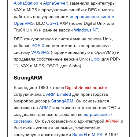
AlphaStation
и
AlphaServer
) заменили архитектуры
VAX и MIPS в продуктовых линейках DEC и могли
работать под управлением
операционных систем
OpenVMS
, DEC
OSF/1
AXP (позже Digital Unix или
Tru64 UNIX) и ранние версии
Windows NT
.
DEC конкурировала с системами на основе Unix,
добавив
POSIX
-совместимость в операционную
систему
VAX/VMS
(переименованную в OpenVMS) и
продавала собственные версии Unix (
Ultrix
для PDP-
11, VAX и MIPS; OSF/1 для Alpha).
StrongARM
В середине 1990-х годов
Digital Semiconductor
сотрудничала с
ARM Limited
для производства
микропроцессора
StrongARM
. Он основывался
частично на
ARM7
и частично на технологиях DEC и
создавался для использования во
встраиваемых
системах
. Он был совместим с архитектурой
ARMv4
и
был очень успешен на рынке, эффективно
конкурируя с архитектурами
SuperH
и
MIPS
. В 1997