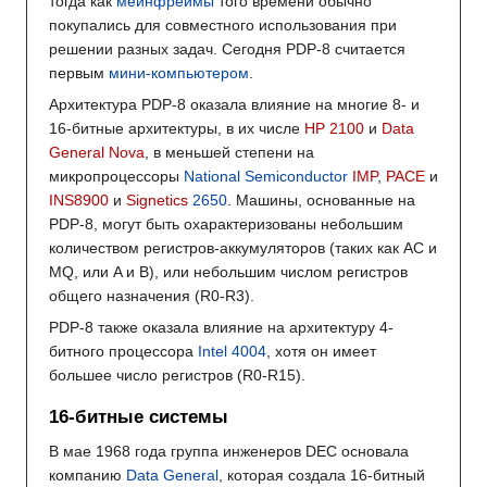
тогда как
мейнфреймы
того времени обычно
покупались для совместного использования при
решении разных задач. Сегодня PDP-8 считается
первым
мини-компьютером
.
Архитектура PDP-8 оказала влияние на многие 8- и
16-битные архитектуры, в их числе
HP 2100
и
Data
General Nova
, в меньшей степени на
микропроцессоры
National Semiconductor
IMP
,
PACE
и
INS8900
и
Signetics
2650
. Машины, основанные на
PDP-8, могут быть охарактеризованы небольшим
количеством регистров-аккумуляторов (таких как AC и
MQ, или A и B), или небольшим числом регистров
общего назначения (R0-R3).
PDP-8 также оказала влияние на архитектуру 4-
битного процессора
Intel 4004
, хотя он имеет
большее число регистров (R0-R15).
16-битные системы
В мае 1968 года группа инженеров DEC основала
компанию
Data General
, которая создала 16-битный