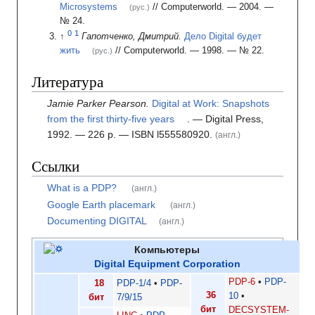
Microsystems
// Computerworld.
— 2004.
—
(рус.)
№ 24
.
Гапотченко, Дмитрий.
Дело Digital будет
жить
// Computerworld.
— 1998.
—
№ 22
.
(рус.)
Литература
Jamie Parker Pearson.
Digital at Work: Snapshots
from the first thirty-five years
.
— Digital Press,
1992.
— 226
p.
— ISBN l555580920.
(англ.)
Ссылки
What is a PDP?
(англ.)
Google Earth placemark
(англ.)
Documenting DIGITAL
(англ.)
Компьютеры
Digital Equipment Corporation
PDP-6
PDP-
18
PDP-1/4
PDP-
36
10
бит
7/9/15
бит
DECSYSTEM-