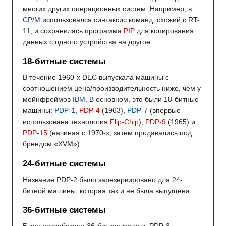
многих других операционных систем. Например, в
CP/M
использовался синтаксис команд, схожий с RT-
11, и сохранилась программа
PIP
для копирования
данных с одного устройства на другое.
18-битные системы
В течение 1960-х DEC выпускала машины с
соотношением цена/производительность ниже, чем у
мейнфреймов
IBM
. В основном, это были 18-битные
машины:
PDP-1
,
PDP-4
(1963),
PDP-7
(впервые
использована технология
Flip-Chip
),
PDP-9
(1965) и
PDP-15
(начиная с 1970-х; затем продавались под
брендом «XVM»).
24-битные системы
Название PDP-2 было зарезервировано для 24-
битной машины, которая так и не была выпущена.
36-битные системы