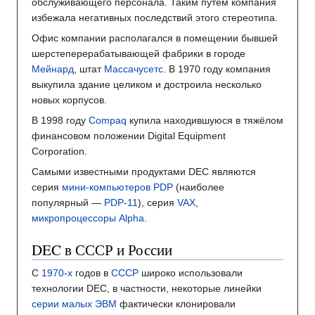
обслуживающего персонала. Таким путём компания
избежала негативных последствий этого стереотипа.
Офис компании располагался в помещении бывшей
шерстеперерабатывающей фабрики в городе
Мейнард
, штат
Массачусетс
. В 1970 году компания
выкупила здание целиком и достроила несколько
новых корпусов.
В 1998 году
Compaq
купила находившуюся в тяжёлом
финансовом положении Digital Equipment
Corporation.
Самыми известными продуктами DEC являются
серия
мини-компьютеров
PDP
(наиболее
популярный —
PDP-11
), серия
VAX
,
микропроцессоры
Alpha
.
DEC в СССР и России
С
1970-х
годов в
СССР
широко использовали
технологии DEC, в частности, некоторые линейки
серии малых ЭВМ
фактически клонировали