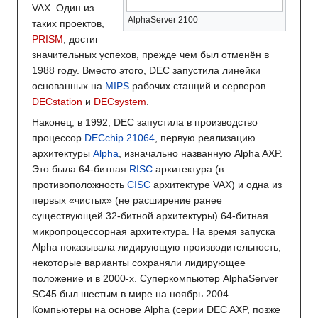
VAX. Один из
AlphaServer 2100
таких проектов,
PRISM
, достиг
значительных успехов, прежде чем был отменён в
1988 году. Вместо этого, DEC запустила линейки
основанных на
MIPS
рабочих станций и серверов
DECstation
и
DECsystem
.
Наконец, в 1992, DEC запустила в производство
процессор
DECchip 21064
, первую реализацию
архитектуры
Alpha
, изначально названную Alpha AXP.
Это была 64-битная
RISC
архитектура (в
противоположность
CISC
архитектуре VAX) и одна из
первых «чистых» (не расширение ранее
существующей 32-битной архитектуры) 64-битная
микропроцессорная архитектура. На время запуска
Alpha показывала лидирующую производительность,
некоторые варианты сохраняли лидирующее
положение и в 2000-х. Суперкомпьютер AlphaServer
SC45 был шестым в мире на ноябрь 2004.
Компьютеры на основе Alpha (серии DEC AXP, позже