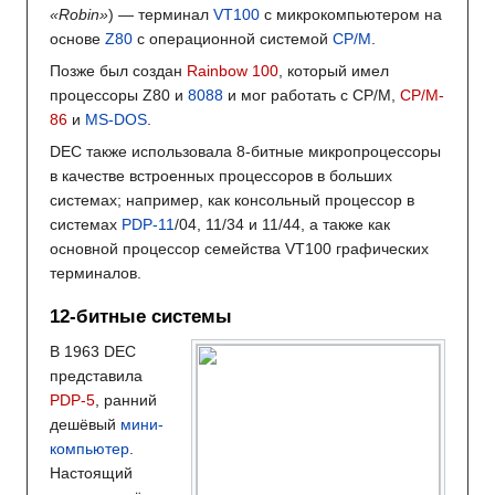
«Robin»
) — терминал
VT100
с микрокомпьютером на
основе
Z80
с операционной системой
CP/M
.
Позже был создан
Rainbow 100
, который имел
процессоры Z80 и
8088
и мог работать с CP/M,
CP/M-
86
и
MS-DOS
.
DEC также использовала 8-битные микропроцессоры
в качестве встроенных процессоров в больших
системах; например, как консольный процессор в
системах
PDP-11
/04, 11/34 и 11/44, а также как
основной процессор семейства VT100 графических
терминалов.
12-битные системы
В 1963 DEC
представила
PDP-5
, ранний
дешёвый
мини-
компьютер
.
Настоящий