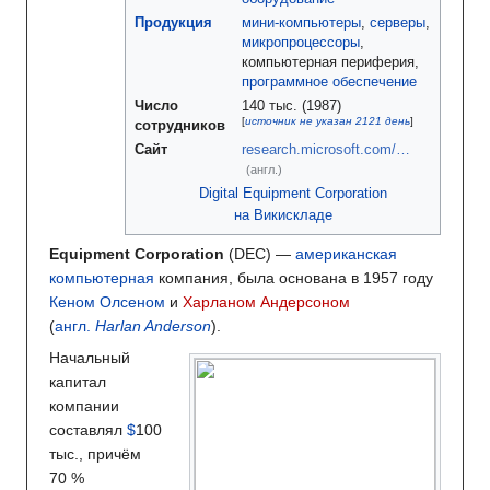
Продукция
мини-компьютеры
,
серверы
,
микропроцессоры
,
компьютерная периферия,
программное обеспечение
Число
140 тыс. (1987)
[
источник не указан 2121 день
]
сотрудников
Сайт
research.microsoft.com/…
(англ.)
Digital Equipment Corporation
на Викискладе
Equipment Corporation
(DEC) —
американская
компьютерная
компания, была основана в 1957 году
Кеном Олсеном
и
Харланом Андерсоном
(
англ.
Harlan Anderson
)
.
Начальный
капитал
компании
составлял
$
100
тыс., причём
70 %