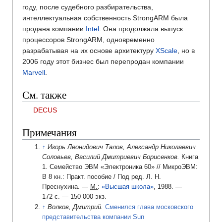
году, после судебного разбирательства,
интеллектуальная собственность StrongARM была
продана компании
Intel
. Она продолжала выпуск
процессоров StrongARM, одновременно
разрабатывая на их основе архитектуру
XScale
, но в
2006 году этот бизнес был перепродан компании
Marvell
.
См. также
DECUS
Примечания
Игорь Леонидович Талов, Александр Николаевич
Соловьев, Василий Дмитриевич Борисенков.
Книга
1. Семейство ЭВМ «Электроника 60»
/
/
МикроЭВМ:
В 8 кн.: Практ. пособие
/
Под ред. Л. Н.
Преснухина.
—
М.
:
«Высшая школа»
, 1988.
—
172
с.
—
150 000 экз.
Волков, Дмитрий.
Сменился глава московского
представительства компании Sun