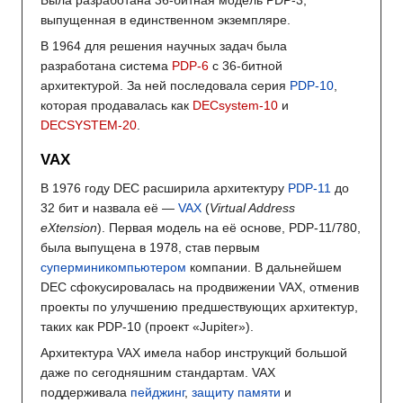
Была разработана 36-битная модель PDP-3,
выпущенная в единственном экземпляре.
В 1964 для решения научных задач была
разработана система
PDP-6
с 36-битной
архитектурой. За ней последовала серия
PDP-10
,
которая продавалась как
DECsystem-10
и
DECSYSTEM-20
.
VAX
В 1976 году DEC расширила архитектуру
PDP-11
до
32 бит и назвала её —
VAX
(
Virtual Address
eXtension
). Первая модель на её основе, PDP-11/780,
была выпущена в 1978, став первым
суперминикомпьютером
компании. В дальнейшем
DEC сфокусировалась на продвижении VAX, отменив
проекты по улучшению предшествующих архитектур,
таких как PDP-10 (проект «Jupiter»).
Архитектура VAX имела набор инструкций большой
даже по сегодняшним стандартам. VAX
поддерживала
пейджинг
,
защиту памяти
и