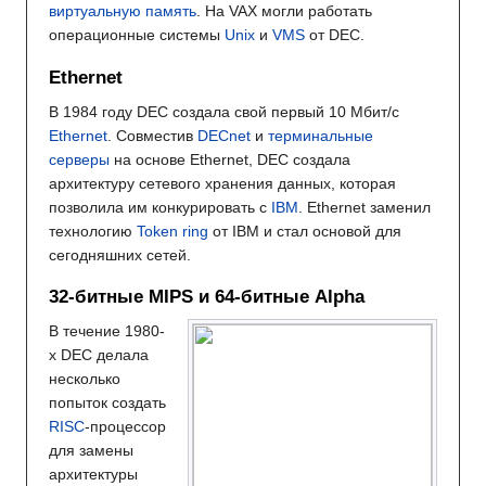
виртуальную память
. На VAX могли работать
операционные системы
Unix
и
VMS
от DEC.
Ethernet
В 1984 году DEC создала свой первый 10 Мбит/с
Ethernet
. Совместив
DECnet
и
терминальные
серверы
на основе Ethernet, DEC создала
архитектуру сетевого хранения данных, которая
позволила им конкурировать с
IBM
. Ethernet заменил
технологию
Token ring
от IBM и стал основой для
сегодняшних сетей.
32-битные MIPS и 64-битные Alpha
В течение 1980-
х DEC делала
несколько
попыток создать
RISC
-процессор
для замены
архитектуры