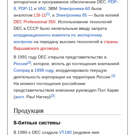
аппаратное и программное обеспечение DEC:
PDP-
8
,
PDP-11
и
VAX
, ЭВМ
Электроника-60
была
аналогом
LSI-11
, а
Электроника 85
— была копией
DEC Professional 350
. Использование технологий
DEC в СССР было нелегальным ввиду запрета
координационного комитета по экспортному
контролю
на передачу высоких технологий в
страны
Варшавского договора
.
В 1991 году DEC открыла представительство в
России
, которое, вплоть до поглощения компанией
Compaq
в
1998 году
, координировало текущую
деятельность корпорации на территории России.
На момент поглощения российским
представительством компании руководил Пол Харви
(
англ.
Paul Harvey
)
.
Продукция
8-битные системы
В 1980-х DEC создала
VT180
(кодовое имя