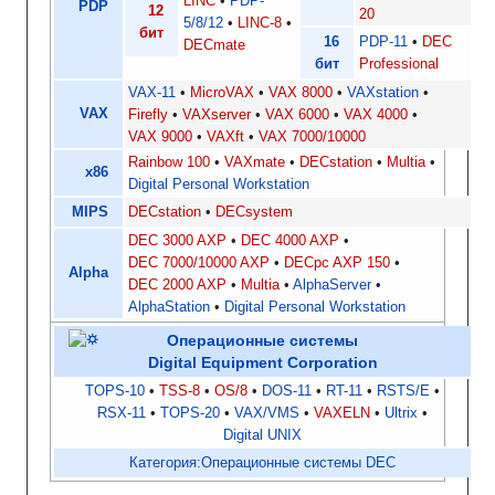
LINC
PDP-
PDP
12
20
5/8/12
LINC-8
бит
16
PDP-11
DEC
DECmate
бит
Professional
VAX-11
MicroVAX
VAX 8000
VAXstation
VAX
Firefly
VAXserver
VAX 6000
VAX 4000
VAX 9000
VAXft
VAX 7000/10000
Rainbow 100
VAXmate
DECstation
Multia
x86
Digital Personal Workstation
MIPS
DECstation
DECsystem
DEC 3000 AXP
DEC 4000 AXP
DEC 7000/10000 AXP
DECpc AXP 150
Alpha
DEC 2000 AXP
Multia
AlphaServer
AlphaStation
Digital Personal Workstation
Операционные системы
Digital Equipment Corporation
TOPS-10
TSS-8
OS/8
DOS-11
RT-11
RSTS/E
RSX-11
TOPS-20
VAX/VMS
VAXELN
Ultrix
Digital UNIX
Категория:Операционные системы DEC