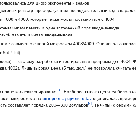
пользовались для цифр экспоненты и знаков)
двиговый регистр, преобразующий последовательный код в паралл
4008 и 4009, которые также могли поставляться с 4004:
ртным чипам памяти и один встроенный порт ввода-вывода
ртной памяти и чипам ввода-вывода
стеме совместно с парой микросхем 4008/4009. Они использовалис
Set 4-bit).
обки) — систему разработки и тестирования программ для 4004. 
два 4002). Лишь высокая цена (5 тыс. дол.) не позволяла считать 
 в плане коллекционирования
. Наиболее высоко ценятся бело-зо
у такая микросхема на
интернет-аукционе
eBay
оценивалась пример
ость составляет порядка 200—300 долларов
. Те чипы (с серыми 