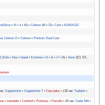
verDrive
III
4
M
Celeron
M
D
Core
A100/A110
ые Celeron D
Celeron
Pentium Dual-Core
2
Solo
Duo
Quad
Extreme
i3
i5
i7
i9
Xeon
E3, E5,
Itanium
нм:
Coppermine
Coppermine T
Cascades
130 нм:
Tualatin
ona
Irwindale
Cranford
Potomac
Paxville
65 нм:
Cedar Mill