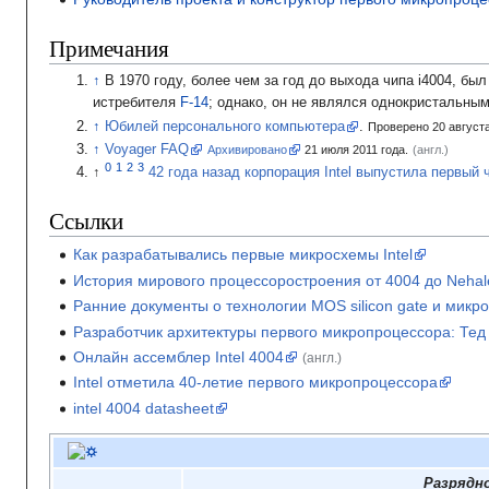
Примечания
В 1970 году, более чем за год до выхода чипа i4004, б
истребителя
F-14
; однако, он не являлся однокристальны
Юбилей персонального компьютера
.
Проверено 20 августа
Voyager FAQ
Архивировано
21
июля 2011
года.
(англ.)
42 года назад корпорация Intel выпустила первый 
Ссылки
Как разрабатывались первые микросхемы Intel
История мирового процессоростроения от 4004 до Neha
Ранние документы o технологии MOS silicon gate и микр
Разработчик архитектуры первого микропроцессора: Те
Онлайн ассемблер Intel 4004
(англ.)
Intel отметила 40-летие первого микропроцессора
intel 4004 datasheet
Разрядн