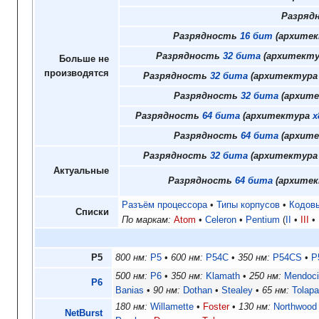
Разряд
Разрядность
16 бит
(архите
Разрядность
32 бита
(архитектур
Больше не
производятся
Разрядность
32 бита
(архитектур
Разрядность
32 бита
(архит
Разрядность
64 бита
(архитектура
x
Разрядность
64 бита
(архит
Разрядность
32 бита
(архитектур
Актуальные
Разрядность
64 бита
(архите
Разъём процессора
Типы корпусов
Кодов
Списки
По маркам:
Atom
Celeron
Pentium
II
III
P5
800 нм:
P5
600 нм:
P54C
350 нм:
P54CS
P
500 нм:
P6
350 нм:
Klamath
250 нм:
Mendoc
P6
Banias
90 нм:
Dothan
Stealey
65 нм:
Tolapa
180 нм:
Willamette
Foster
130 нм:
Northwood
NetBurst