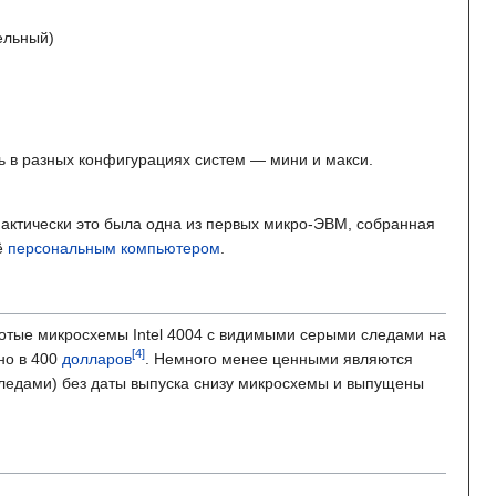
ельный)
ь в разных конфигурациях систем — мини и макси.
Фактически это была одна из первых микро-ЭВМ, собранная
её
персональным компьютером
.
лотые микросхемы Intel 4004 с видимыми серыми следами на
но в
400
долларов
. Немного менее ценными являются
следами) без даты выпуска снизу микросхемы и выпущены