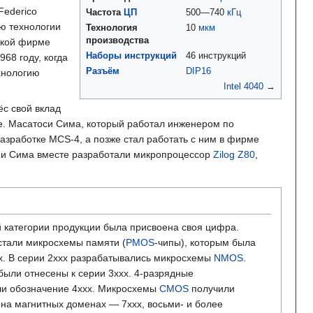
Federico
Частота
ЦП
500—740
кГц
ию технологии
Технология
10
мкм
производства
нской фирме
Наборы инструкций
46 инструкций
68 году, когда
Разъём
DIP16
хнологию
Intel 4040
→
ёс свой вклад
е. Масатоси Сима, который работал инженером по
азработке MCS-4, а позже стал работать с ним в фирме
 и Сима вместе разработали микропроцессор
Zilog Z80
,
ой категории продукции была присвоена своя цифра.
стали микросхемы памяти (
PMOS
-чипы), которым была
x. В серии 2xxx разрабатывались микросхемы
NMOS
.
ыли отнесены к серии 3xxx. 4-разрядные
и обозначение 4xxx. Микросхемы
CMOS
получили
 на магнитных доменах — 7xxx, восьми- и более