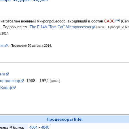
[en]
ыл изготовлен военный микропроцессор, входивший в состав
CADC
(
Cen
м. Подробнее см.
The F-14A “Tom Cat” Microprocessor
.
(англ.)
Проверено 6 я
 2014.
чип
.
Проверено 20 августа 2014.
lem
опроцессор
. 1968—1972
(англ.)
д Хофф
Процессоры Intel
ость 4 бита:
4004
4040