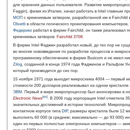
для хранения данных пользователя. Развитие микропроцессо
Faggin), физик из Италии, начал работать в Intel главным
МОП
с кремниевым затвором, разработанной им в Fairchild 
Olivetti
в области логического проектирования компьютеров,
Федерико
работал в фирме Fairchild, он также реализовал
кремниевых затворов:
Fairchild 3708
.
В фирме Intel Фаджин разработал новый, до тех пор не су
во многие нововведения по разработке процессов и микрос
программному обеспечению в фирме Busicom и не имел ника
Zilog
, созданной в конце 1974 года Фаджином и Ральфом 
который производится до сих пор.
15 ноября 1971 года выходит микросхема 4004 — первый м
стоимости 200 долларов реализовывал на одном кристалле
ЭВМ
. Первый в мире микропроцессор был анонсирован в но
[en]
Electronic News
. В 2006 году корпорация Intel отметила 
значительных достижений в истории технологий. Микропроц
контактном корпусе типа
DIP
, размеры кристалла были
12
м
выполнять
60 000
(в среднем; максимально — до
93 000
) и
один из первых полностью электронных компьютеров — ам