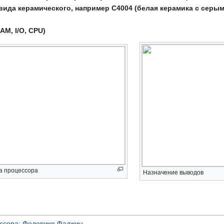
вида керамического, например C4004 (белая керамика с серыми
AM, I/O, CPU)
а процессора
Назначение выводов
ессора: Федерико Фаджин