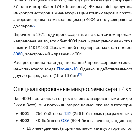
только
5000
(максимально) инструкций в секунду с разрядн
27
тонн
и потреблял
174
кВт
энергии). Фирма Intel предуга
микропроцессоров в миниатюризации компьютеров и поэто
авторские права на микропроцессор 4004 и его усовершенс
долларов
.
Впрочем, в 1971 году процессор так и не стал хитом продаж
направлена на то, что сбыт 4004 расширяет рынок намного
памяти 1101/1103. Заслуженной популярностью стал пользо
8080
, электронный «правнук» 4004.
Распространена легенда, что данный процессор использова
межпланетного зонда
Пионер-10
. Однако, в действительно
другую разрядность (18 и 16 бит)
.
Специализированные микросхемы серии 4xx
Чип 4004 поставлялся с тремя специализированными микро
2xxx и 3xxx), они получили второе наименование в категори
4001
— 256-байтовое
ПЗУ
(256 8-битовых программных и
4002
— 40-байтовое
ОЗУ
(80 4-битных ячеек), и один вс
16 ячеек данных (в оригинальном калькуляторе испо