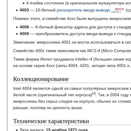
4 ячейки состояния (в оригинальном калькуляторе ис
русск.
4003
— 10-битный
расширитель ввода-вывода
(с
(англ.)
Помимо этого, в семействе 4xxx были выпущены микросхемы 
4008
— 8-битный фиксатор адреса для доступа к станда
4009
— преобразователь доступа ввода-вывода к станда
Замечание: микросхема 4001 не могла использоваться в си
Семейство 400x также именовали как
MCS-4
(Micro Computer 
Также фирма Интел продавала
Intellec-4
(большие синие кор
на основе серии 4xxx (чипы 4004, 4201, четыре чипа 4001 и 
Коллекционирование
Intel 4004 является одной из самых популярных микросхем
белой части (оригинальный тип корпуса)
. Так, в 2004 год
микросхемы без серых следов на корпусе, обычно их стоим
раньше, поэтому их ценность выше.
Технические характеристики
Дата анонса:
15 ноября 1971 года