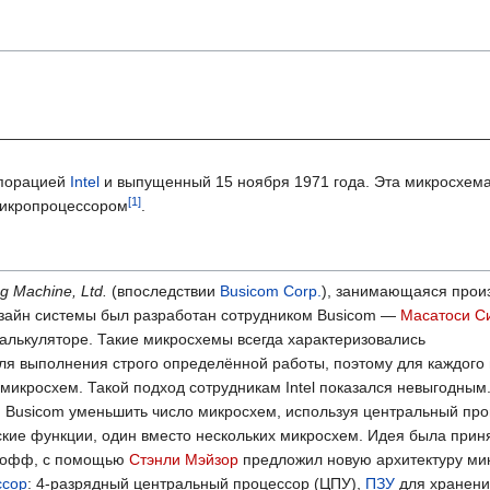
рпорацией
Intel
и выпущенный 15 ноября 1971 года. Эта микросхема
микропроцессором
.
ng Machine, Ltd.
(впоследствии
Busicom Corp.
), занимающаяся прои
изайн системы был разработан сотрудником Busicom —
Масатоси С
алькуляторе. Такие микросхемы всегда характеризовались
я выполнения строго определённой работы, поэтому для каждого 
микросхем. Такой подход сотрудникам Intel показался невыгодным.
 и Busicom уменьшить число микросхем, используя центральный про
кие функции, один вместо нескольких микросхем. Идея была прин
 Хофф, с помощью
Стэнли Мэйзор
предложил новую архитектуру ми
ссор
: 4-разрядный центральный процессор (ЦПУ),
ПЗУ
для хранен