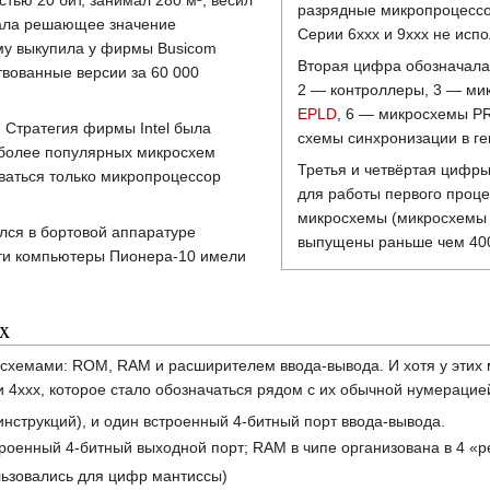
остью
20
бит
, занимал
280
м²
, весил
разрядные микропроцессо
дала решающее значение
Серии 6xxx и 9xxx не испо
му выкупила у фирмы Busicom
Вторая цифра обозначала
твованные версии за 60 000
2 — контроллеры, 3 — ми
EPLD
, 6 — микросхемы 
. Стратегия фирмы Intel была
схемы синхронизации в ге
 более популярных микросхем
Третья и четвёртая цифры
ваться только микропроцессор
для работы первого проц
микросхемы (микросхемы 
лся в бортовой аппаратуре
выпущены раньше чем 400
сти компьютеры Пионера-10 имели
x
схемами: ROM, RAM и расширителем ввода-вывода. И хотя у этих м
и 4xxx, которое стало обозначаться рядом с их обычной нумерацие
нструкций), и один встроенный 4-битный порт ввода-вывода.
троенный 4-битный выходной порт; RAM в чипе организована в 4 «р
льзовались для цифр мантиссы)