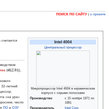
ПОИСК ПО САЙТУ
|
о проекте
 считается
Intel 4004
Центральный процессор
зводством
има
(嶋正利)),
нового
 32-летний
Микропроцессор Intel
4004 в керамическом
цессор,
корпусе с серыми полосками
ята «на ура»
Производство
с 15 ноября 1971 по
кросхем, число
1981
ия
ПО
и
ОЗУ
Производитель
Intel Corp.