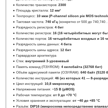
Количество транзисторов:
2300
Площадь кристалла:
12 мм²
Техпроцесс:
10 мкм (P-channel silicon pie MOS technol
Тактовая частота:
740 кГц
(конкретно от
500 до
740,740
Разрядность регистров:
4 бит
Количество регистров:
16 (16 четырёхбитных могут б
Количество портов:
16 четырёхбитных входных и 16 
Разрядность шины данных:
4 бита
Разрядность шины адреса:
12 бит
Гарвардская архитектура
Стек:
внутренний 3-уровневый
Память команд (ПЗУ/ROM):
4 килобайта (32768 бит)
Объём адресуемой памяти (ОЗУ/RAM):
640 байт (5120 
Количество инструкций:
46 (из которых 41 — 8-разряд
Цикл инструкций:
10,8 микросекунд
Напряжение питания:
−15
В
(pMOS)
Рабочая температура:
от 0 до +70 °C
Условия хранения и эксплуатации:
от −40 до +85 °C
Разъём:
DIP16 (микросхема непосредственно впаива