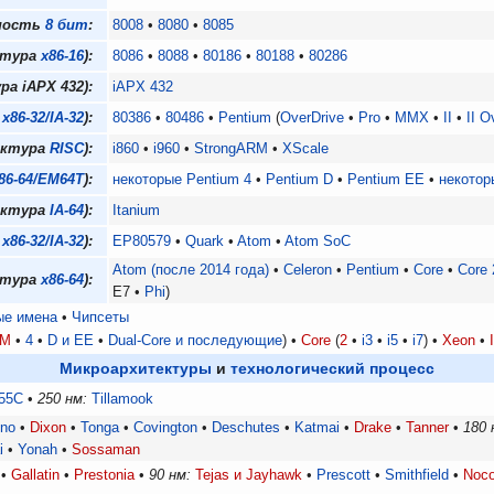
ность
8 бит
:
8008
8080
8085
ктура
x86-16
):
8086
8088
80186
80188
80286
а iAPX 432):
iAPX 432
а
x86-32/IA-32
):
80386
80486
Pentium
OverDrive
Pro
MMX
II
II O
ектура
RISC
):
i860
i960
StrongARM
XScale
86-64/EM64T
):
некоторые Pentium 4
Pentium D
Pentium EE
некотор
ектура
IA-64
):
Itanium
а
x86-32/IA-32
):
EP80579
Quark
Atom
Atom SoC
Atom (после 2014 года)
Celeron
Pentium
Core
Core 
ктура
x86-64
):
E7
Phi
ые имена
Чипсеты
M
4
D и EE
Dual-Core и последующие
Core
2
i3
i5
i7
Xeon
Микроархитектуры
и
технологический процесс
55C
250 нм:
Tillamook
ino
Dixon
Tonga
Covington
Deschutes
Katmai
Drake
Tanner
180 
i
Yonah
Sossaman
Gallatin
Prestonia
90 нм:
Tejas и Jayhawk
Prescott
Smithfield
Noc