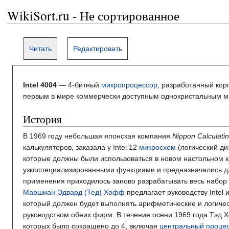
WikiSort.ru - Не сортированное
Читать
Редактировать
Intel 4004
— 4-битный
микропроцессор
, разработанный ко
первым в мире коммерчески доступным однокристальным 
История
В 1969 году небольшая японская компания
Nippon Calculati
калькуляторов, заказала у Intel 12
микросхем
(логический д
которые должны были использоваться в новом настольном к
узкоспециализированными функциями и предназначались дл
применения приходилось заново разрабатывать весь набор 
Маршиан Эдвард (Тед) Хофф
предлагает руководству Intel
который должен будет выполнять арифметические и логичес
руководством обеих фирм. В течение осени 1969 года Тэд
которых было сокращено до 4, включая
центральный проце