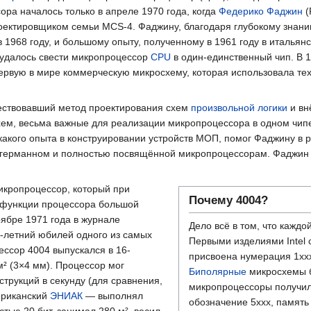
ра началось только в апреле 1970 года, когда
Федерико Фаджин
(
 проектировщиком семьи MCS-4. Фаджину, благодаря глубокому знан
в 1968 году, и большому опыту, полученному в 1961 году в италья
 удалось свести микропроцессор
CPU
в один-единственный чип. В 19
 первую в мире коммерческую микросхему, которая использовала те
ществовавший метод проектирования схем
произвольной логики
и вн
хем, весьма важные для реализации микропроцессора в одном чип
кого опыта в конструировании устройств МОП, помог Фаджину в р
Унгерманном и полностью посвящённой микропроцессорам. Фаджин
икропроцессор, который при
Почему 4004?
 функции процессора большой
ябре 1971 года в журнале
Дело всё в том, что кажд
35-летний юбилей одного из самых
Первыми изделиями Intel 
ессор 4004 выпускался в 16-
присвоена нумерация 1xx
м²
(3×4 мм). Процессор мог
Биполярные
микросхемы б
нструкций в секунду (для сравнения,
микропроцессоры получил
ериканский
ЭНИАК
— выполнял
обозначение 5xxx, память