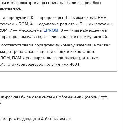
ры и микроконтроллеры принадлежали к серии 8xxx.
льзовались.
 тип продукции: 0 — процессоры, 1— микросхемы RAM,
кросхемы ROM, 4 — сдвиговые регистры, 5 — микросхемы
PROM, 7 — микросхемы
EPROM
, 8 — чипы наблюдения и
нераторах импульсов, 9 — чипы для телекоммуникаций.
 соответствовали порядковому номеру изделия, а так как
ессора требовалось ещё три специализированные
ROM, RAM и расширитель ввода-вывода), которые
4, то микропроцессор получил имя 4004.
икросхем была своя система обозначений (серии 1xxx,
й:
егистра» из двадцати 4-битных ячеек: