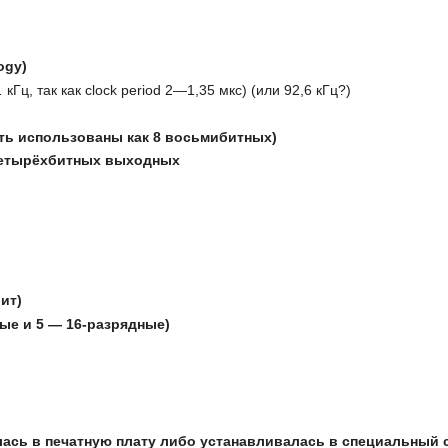
ogy)
…
кГц
, так как clock period 2—1,35
мкс) (или 92,6 кГц?)
ыть использованы как 8 восьмибитных)
четырёхбитных выходных
бит)
ные и 5 — 16-разрядные)
лась в печатную плату либо устанавливалась в специальный 