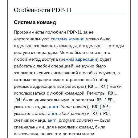
Особенности PDP-11
Система команд
Программисты полюбили PDP-11 за её
«ортогональную»
систему команд
: можно было
отдельно запоминать команды, и отдельно — методы
доступа к операндам. Можно было считать, что
любой метод доступа (
режим адресации
) будет
работать с любой операцией; не нужно было
запоминать список исключений и особых случаев, в
которых операция имеет ограниченный набор
режимов адресации, все регистры (
R0
…
R7
) могли
использоваться с любой командой. Регистры
R0
…
R4
были универсальными, а регистры
R5
(
FP
,
указатель кадра,
англ.
frame pointer
),
R6
(
SP
,
указатель стека,
англ.
stack pointer
) и
R7
(
PC
,
счётчик команд,
англ.
program counter
) — были
специальными, для нескольких команд были
исключения, но все эти регистры могли