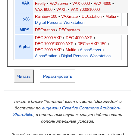
VAX
Firefly
VAXserver
VAX 6000
VAX 4000
VAX 9000
VAXft
VAX 7000/10000
Rainbow 100
VAXmate
DECstation
Multia
x86
Digital Personal Workstation
MIPS
DECstation
DECsystem
DEC 3000 AXP
DEC 4000 AXP
DEC 7000/10000 AXP
DECpc AXP 150
Alpha
DEC 2000 AXP
Multia
AlphaServer
AlphaStation
Digital Personal Workstation
Читать
Редактировать
Текст в блоке "Читать" взят с сайта "Википедия" и
доступен по
лицензии Creative Commons Attribution-
ShareAlike
; в отдельных случаях могут действовать
дополнительные условия.
Другой контент может иметь иную лицензию. Перед