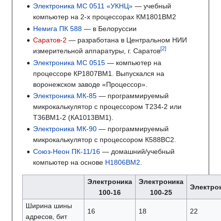
Электроника МС 0511 «УКНЦ»
— учебный
компьютер на 2-х процессорах КМ1801ВМ2
Немига ПК 588
— в Белоруссии
Саратов-2
— разработана в Центральном НИИ
измерительной аппаратуры, г. Саратов
Электроника МС 0515
— компьютер на
процессоре КР1807ВМ1. Выпускался на
воронежском заводе «Процессор».
Электроника МК-85
— программируемый
микрокалькулятор с процессором Т234-2 или
Т36ВМ1-2 (КА1013ВМ1).
Электроника МК-90
— программируемый
микрокалькулятор с процессором К588ВС2.
Союз-Неон ПК-11/16
— домашний/учебный
компьютер на основе
Н1806ВМ2
.
Электроника
Электроника
Электро
100-16
100-25
Ширина шины
16
18
22
адресов, бит