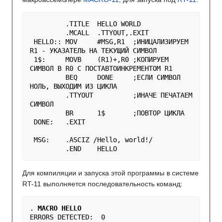
.TITLE
HELLO
WORLD
.MCALL
.TTYOUT
,.
EXIT
HELLO:
:
MOV
#MSG,R1  ;ИНИЦАЛИЗИРУЕМ 
R1 - УКАЗАТЕЛЬ НА ТЕКУЩИЙ СИМВОЛ
1
$
:
MOVB
(
R1
)
+
,
R0
;КОПИРУЕМ 
СИМВОЛ В R0 С ПОСТАВТОИНКРЕМЕНТОМ R1
BEQ
DONE
;ЕСЛИ СИМВОЛ 
НОЛЬ, ВЫХОДИМ ИЗ ЦИКЛА
.TTYOUT
;ИНАЧЕ ПЕЧАТАЕМ 
СИМВОЛ
BR
1
$
;ПОВТОР ЦИКЛА
DONE
:
.EXIT
MSG:
.ASCIZ
/
Hello
,
world
!
/
.END
HELLO
Для компиляции и запуска этой программы в системе
RT-11 выполняется последовательность команд:
. 
MACRO HELLO
ERRORS DETECTED:  0
