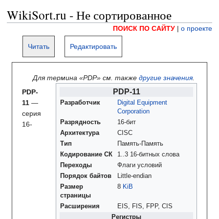
WikiSort.ru - Не сортированное
ПОИСК ПО САЙТУ
|
о проекте
Читать
Редактировать
Для термина «PDP» см. также
другие значения
.
PDP-11
PDP-
11
—
Разработчик
Digital Equipment
Corporation
серия
Разрядность
16-бит
16-
Архитектура
CISC
Тип
Память-Память
Кодирование СК
1..3 16-битных слова
Переходы
Флаги условий
Порядок байтов
Little-endian
Размер
8
KiB
страницы
Расширения
EIS, FIS, FPP, CIS
Регистры