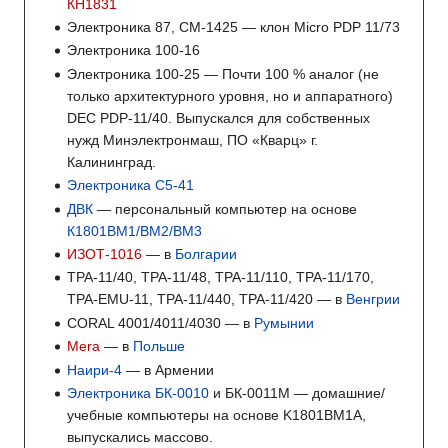
КН1831
Электроника 87, СМ-1425 — клон Micro PDP 11/73
Электроника 100-16
Электроника 100-25 — Почти 100 % аналог (не
только архитектурного уровня, но и аппаратного)
DEC PDP-11/40. Выпускался для собственных
нужд Минэлектронмаш, ПО «Кварц» г.
Калининград.
Электроника С5-41
ДВК
— персональный компьютер на основе
К1801ВМ1/ВМ2/ВМ3
ИЗОТ-1016
— в
Болгарии
TPA-11/40, TPA-11/48, TPA-11/110, TPA-11/170,
TPA-EMU-11, TPA-11/440, TPA-11/420 — в
Венгрии
CORAL 4001/4011/4030 — в
Румынии
Mera
— в
Польше
Наири-4
— в Армении
Электроника БК-0010
и БК-0011М — домашние/
учебные компьютеры на основе K1801BM1A,
выпускались массово.