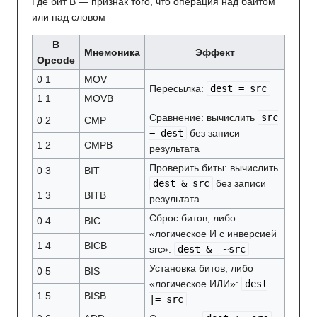
Где бит B — признак того, что операция над байтом
или над словом
B
Мнемоника
Эффект
Opcode
0 1
MOV
Пересылка:
dest = src
1 1
MOVB
Сравнение: вычислить
src
0 2
CMP
− dest
без записи
1 2
CMPB
результата
Проверить биты: вычислить
0 3
BIT
dest & src
без записи
1 3
BITB
результата
Сброс битов, либо
0 4
BIC
«логическое И с инверсией
1 4
BICB
src»:
dest &= ~src
Установка битов, либо
0 5
BIS
«логическое ИЛИ»:
dest
1 5
BISB
|= src