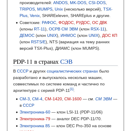
производителей:
ANDOS
,
MK-DOS
,
CSI-DOS
,
TRIPOS
,
MUMPS
,
Unix
(несколько версий),
TSX-
Plus
,
Venix
, SHAREeleven, SHAREplus и другие.
Советские:
РАФОС
,
ФОДОС
,
РУДОС
,
ОС ДВК
(клоны
RT-11
),
ОСРВ СМ ЭВМ
(клон
RSX-11
),
ДЕМОС
(клон
UNIX
),
ИНМОС
(клон
UNIX
),
ДОС КП
(клон
RSTS/E
), NTS (вариация на тему ранних
версий TSX-Plus), ДИАМС (клон MUMPS).
PDP-11 в странах
СЭВ
В
СССР
и других
социалистических странах
было
разработано и выпускалось несколько машин,
совместимых по системе команд и частично по
архитектуре с серией PDP-11
:
СМ-3
,
СМ-4
,
СМ-1420
,
СМ-1600
—
см.
СМ ЭВМ
—
в
СССР
Электроника-60
— клон LSI-11 (PDP-11/06)
Электроника-79
— аналог DEC PDP-11/70.
Электроника 85
— клон DEC Pro-350 на основе