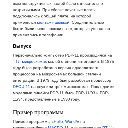
всех конструктивных частей были относительно
некритичными. При сборке печатные платы
подключались к общей плате, на которой
применялся
монтаж навивкой
. Соединительные
блоки были очень похожи на те, которые уже давно
применялись в телефонии.
Выпуск
Первоначально компьютер PDP-11 производился на
ТТЛ-микросхемах
малой степени интеграции. В 1975
году была разработана версия одноплатного
процессора на микросхемах большой степени
интеграции. В 1979 году был разработан процессор
DEC J-11
на двух или трёх микросхемах. Последними
моделями линейки PDP-11 были PDP-11/93 и PDP-
11/94, представленные в 1990 году.
Пример программы
Пример программы «
Hello, World!
» на
макроассемблере
MACRO-11
, для запуска под
RT-11
: