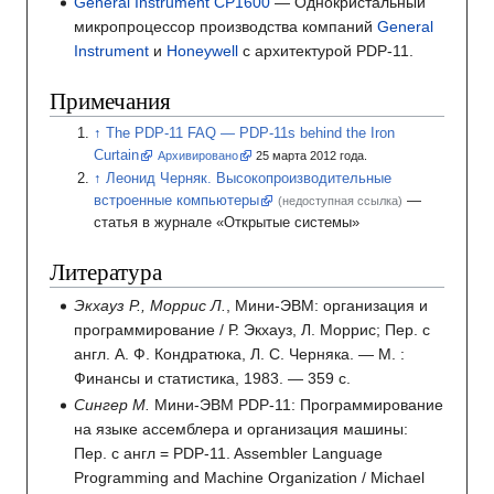
General Instrument CP1600
— Однокристальный
микропроцессор производства компаний
General
Instrument
и
Honeywell
с архитектурой PDP-11.
Примечания
The PDP-11 FAQ — PDP-11s behind the Iron
Curtain
Архивировано
25
марта 2012
года.
Леонид Черняк. Высокопроизводительные
встроенные компьютеры
—
(недоступная ссылка)
статья в журнале «Открытые системы»
Литература
Экхауз Р., Моррис Л.
, Мини-ЭВМ: организация и
программирование / Р. Экхауз, Л. Моррис; Пер. с
англ. А. Ф. Кондратюка, Л. С. Черняка. — М.
:
Финансы и статистика, 1983. — 359 с.
Сингер М.
Мини-ЭВМ PDP-11: Программирование
на языке ассемблера и организация машины:
Пер. с англ
=
PDP-11. Assembler Language
Programming and Machine Organization
/
Michael