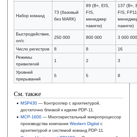
89 (B+, EIS,
137 (B+, 
73 (базовый
FIS,
FIS, FP11
Набор команд
без MARK)
менеджер
менедже
памяти)
памяти)
Быстродействие,
250 000
800 000
3 000 00
оп/с
Число регистров
8
8
16
Режимы
1
2
3
привилегий
Уровней
5
5
8
прерываний
См. также
MSP430
— Контроллер с архитектурой,
достаточно близкой к идеям PDP-11.
MCP-1600
— Многокристальный микропроцессор
производства компании
Western Digital
с
архитектурой и системой команд PDP-11.