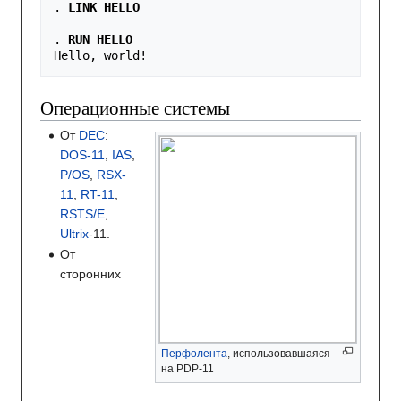
. 
LINK HELLO
. 
RUN HELLO
Hello, world!
Операционные системы
От
DEC
:
DOS-11
,
IAS
,
P/OS
,
RSX-
11
,
RT-11
,
RSTS/E
,
Ultrix
-11.
От
сторонних
Перфолента
, использовавшаяся
на PDP-11