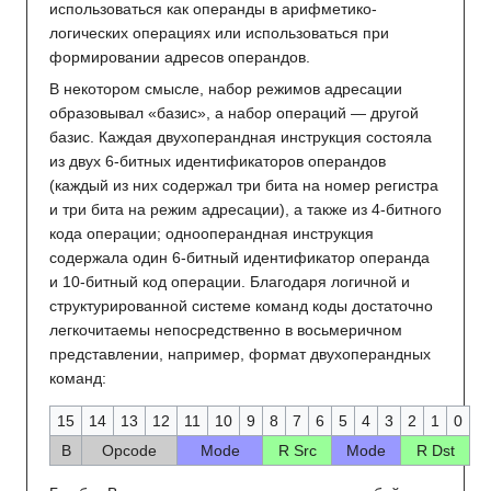
использоваться как операнды в арифметико-
логических операциях или использоваться при
формировании адресов операндов.
В некотором смысле, набор режимов адресации
образовывал «базис», а набор операций — другой
базис. Каждая двухоперандная инструкция состояла
из двух 6-битных идентификаторов операндов
(каждый из них содержал три бита на номер регистра
и три бита на режим адресации), а также из 4-битного
кода операции; однооперандная инструкция
содержала один 6-битный идентификатор операнда
и 10-битный код операции. Благодаря логичной и
структурированной системе команд коды достаточно
легкочитаемы непосредственно в восьмеричном
представлении, например, формат двухоперандных
команд:
15
14
13
12
11
10
9
8
7
6
5
4
3
2
1
0
B
Opcode
Mode
R Src
Mode
R Dst