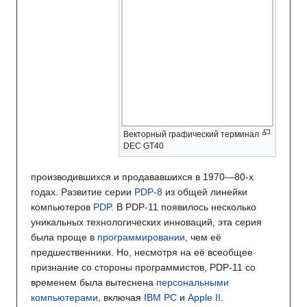
Векторный графический терминал
DEC GT40
производившихся и продававшихся в 1970—80-х
годах. Развитие серии
PDP-8
из общей линейки
компьютеров
PDP
. В PDP-11 появилось несколько
уникальных технологических инноваций, эта серия
была проще в
программировании
, чем её
предшественники. Но, несмотря на её всеобщее
признание со стороны программистов, PDP-11 со
временем была вытеснена
персональными
компьютерами
, включая
IBM PC
и
Apple II
.