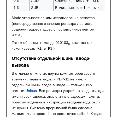
0 6
ADD
Сложение,
dest += src
1 6
SUB
Вычитание,
dest −= src
Mode указывает режим использования регистра
(непосредственно значение регистра / регистр
содержит адрес / адрес с поставтоинкрементом
и т. д.)
Таким образом, команда 010103
читается как
8
«скопировать
R1
в
R3
».
Отсутствие отдельной шины ввода-
вывода
В отличие от многих других компьютеров своего
времени, первые модели PDP-11 не имели
отдельной шины ввода-вывода — только шину
памяти
Unibus
. Все регистры устройств ввода-вывода
имели свои адреса, аналогичные адресам памяти,
поэтому отдельные инструкции ввода-вывода были
не нужны. Система прерываний была сделана
максимально простой, но достаточно гибкой. Каждое