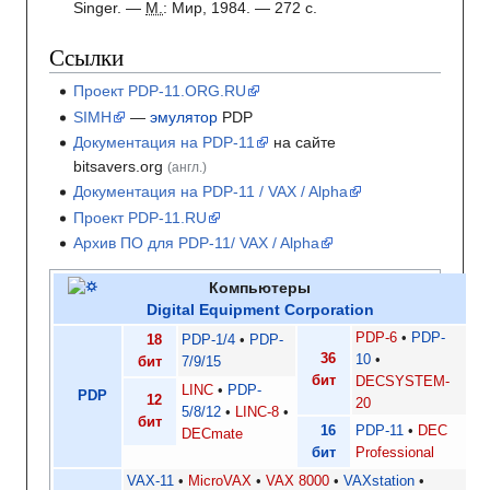
Singer.
—
М.
: Мир, 1984.
— 272
с.
Ссылки
Проект PDP-11.ORG.RU
SIMH
—
эмулятор
PDP
Документация на PDP-11
на сайте
bitsavers.org
(англ.)
Документация на PDP-11 / VAX / Alpha
Проект PDP-11.RU
Архив ПО для PDP-11/ VAX / Alpha
Компьютеры
Digital Equipment Corporation
PDP-6
PDP-
18
PDP-1/4
PDP-
36
10
бит
7/9/15
бит
DECSYSTEM-
LINC
PDP-
PDP
12
20
5/8/12
LINC-8
бит
16
PDP-11
DEC
DECmate
бит
Professional
VAX-11
MicroVAX
VAX 8000
VAXstation