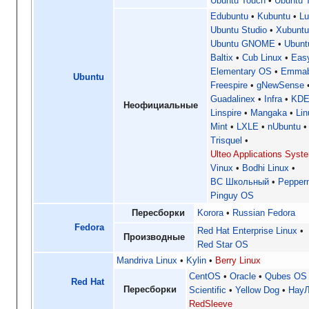
Ubuntu Touch
Ubuntu 
Edubuntu
Kubuntu
Lu
Ubuntu Studio
Xubunt
Ubuntu GNOME
Ubun
Baltix
Cub Linux
Eas
Elementary OS
Emmab
Ubuntu
Freespire
gNewSense
Guadalinex
Infra
KDE
Неофициальные
Linspire
Mangaka
Lin
Mint
LXLE
nUbuntu
Trisquel
Ulteo Applications Syst
Vinux
Bodhi Linux
ВС Школьный
Pepper
Pinguy OS
Пересборки
Korora
Russian Fedora
Fedora
Red Hat Enterprise Linux
Производные
Red Star OS
Mandriva Linux
Kylin
Berry Linux
CentOS
Oracle
Qubes OS
Red Hat
Пересборки
Scientific
Yellow Dog
НауЛ
RedSleeve