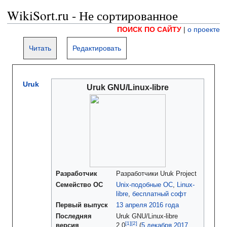
WikiSort.ru - Не сортированное
ПОИСК ПО САЙТУ
|
о проекте
Читать
Редактировать
Uruk
Uruk GNU/Linux-libre
Разработчик
Разработчики Uruk Project
Семейство ОС
Unix-подобные ОС
,
Linux-
libre
,
бесплатный софт
Первый выпуск
13 апреля
2016 года
Последняя
Uruk GNU/Linux-libre
версия
2.0
(
5 декабря
2017