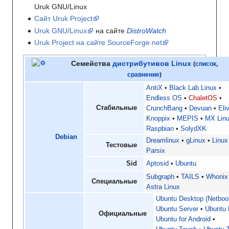
Uruk GNU/Linux
Сайт Uruk Project
Uruk GNU/Linux
на сайте
DistroWatch
Uruk Project на сайте SourceForge.net
Семейства
дистрибутивов Linux
(
список
,
сравнение
)
AntiX
Black Lab Linux
Endless OS
ChaletOS
Стабильные
CrunchBang
Devuan
Eli
Knoppix
MEPIS
MX Lin
Raspbian
SolydXK
Debian
Dreamlinux
gLinux
Linux
Тестовые
Parsix
Sid
Aptosid
Ubuntu
Subgraph
TAILS
Whonix
Специальные
Astra Linux
Ubuntu Desktop (Netbook
Ubuntu Server
Ubuntu 
Официальные
Ubuntu for Android