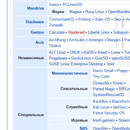
Gaixa
PCLinuxOS
Mandriva
Форки
Mageia
Rosa Linux
OpenMandriv
ConnochaetOS
Porteus
Salix OS
Slax
Ve
Slackware
Zenwalk
Gentoo
Calculate
Hardened
Liberté Linux
Sabayon
ArchBang
ArchLabs
Antergos
Manjaro
Pa
Arch
Chakra
ALT Linux
CRUX
KaOS
Kwort
Lunar
Tur
Независимые
Frugalware
GeckoLinux
GuixSD
openSUS
SUSE Linux Enterprise Desktop
Void
Damn Small
Puppy
Минималистичные
Tiny Core
Clonezilla
Finnix
Спасательные
Parted Magic
RIPLi
SystemRescueCD
BackBox
BlackArch
Служебные
Kali Linux
NetSecL
Parrot Security OS
Специальные
Игровые
linuX-gamers
Stea
NAS
Openfiler
OpenMedia