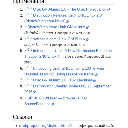
Примечания
Uruk GNU/Linux 2.0 - The Uruk Project Blog
Distribution Release: Uruk GNU/Linux 2.0
(DistroWatch.com News)
DistroWatch.com: Uruk GNU/Linux
.
DistroWatch.com
.
Проверено 23 мая 2018.
softpedia.com: Uruk GNU/Linux
.
softpedia.com
.
Проверено 23 мая 2018.
itsfoss.com: Uruk: A New Distribution Based on
Trisquel GNU/Linux
.
itsfoss.com
.
Проверено 23 мая
2018.
Introducing Uruk GNU/Linux, a 100 % Free
Ubuntu-Based OS Using Linux-libre Kernel
Uruk GNU/Linux 1.0 | Tux Machines
DistroWatch Weekly, Issue 680, 26 September
2016
URUK GNU/Linux — Browse /1.0 at
SourceForge.net
Ссылки
urukproject.org/dist/en.html
— официальный сайт