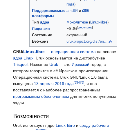
года
)
Поддерживаемые
amd64
и
i386
платформы
Тип
ядра
Монолитное
(
Linux-libre
)
[
уточнить
]
Лицензия
FSDG
Состояние
актуальный
Веб-сайт
urukproject.org/dist/en.…
GNU/
Linux-libre
—
операционная система
на основе
ядра Linux
. Uruk основывается на дистрибутиве
Trisquel
. Название
Uruk
— это
Иракский
город, в
котором говорится о её Иракском происхождении.
Операционная система Uruk GNU/Linux 1.0 была
выпущена
13 апреля
2016 года
, и она
поставляется с наиболее распространённым
программным обеспечением
для многих популярных
задач.
Возможности
Uruk использует ядро
Linux-libre
и
среду рабочего