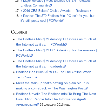
Major Release | Meet Endless OS 3.4 - releases -
Endless Community
2016 CES Editors' Choice Awards — Reviewed
Review: The $79 Endless Mini PC isn’t for you, but
it’s still pretty cool | PCWorld
Ссылки
The Endless Mini $79 desktop PC stores as much of
the Internet as it can | PCWorld
The Endless Mini $79 PC: A desktop for the masses |
PCWorld
The Endless Mini $79 desktop PC stores as much of
the Internet as it can
: gadgets
Endless Has Built A $79 PC For The Offline World —
TechCrunch
Meet the start-up that’s betting on plain old PCs
making a comeback — The Washington Post
Endless Unveils The Endless mini To Bring The Next
Five Billion People Into The Information Age
.
Архивировано
25
февраля 2016
года.