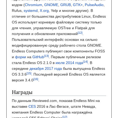
кодом (
Chromium
,
GNOME
,
GRUB
,
GTK+
,
PulseAudio
,
Rufus,
systemd
,
X.org
, Yelp и многие другие). В
отличие от большинства дистрибутивов Linux, Endless
OS использует корневую файловую систему только
для чтения, управляемую OSTree и Flatpak для
получения и обновления приложений
.
Пользовательский интерфейс основан на сильно
модифицированную среду рабочего стола GNOME.
Endless Computers публикует свои компоненты FOSS
и
форки
на
GitHub
. Первым публичным релизом
стала Endless OS 2.1.0 в
июле
2014 года
. В
середине
декабря
2017 года
была выпущена Endless
OS 3.3.6
. Последней версией Endless OS является
версия 3.4.0
.
Награды
По данным Reviewed.com, показав Endless Mini на
выставке
CES
2016 в Лас-Вегасе, штате Невада,
компания Endless Computer была награждёна