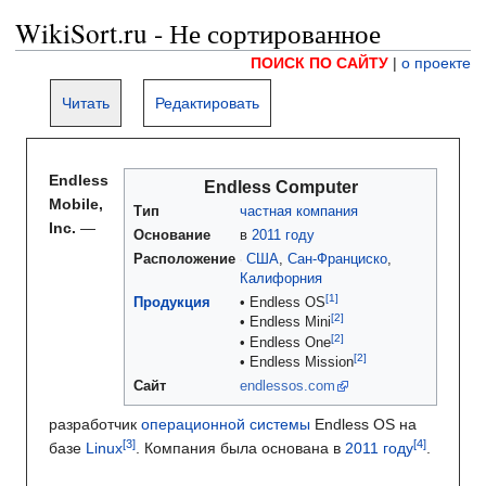
WikiSort.ru - Не сортированное
ПОИСК ПО САЙТУ
|
о проекте
Читать
Редактировать
Endless
Endless Computer
Mobile,
Тип
частная компания
Inc.
—
Основание
в
2011 году
Расположение
США
,
Сан-Франциско
,
Калифорния
Продукция
•
Endless OS
•
Endless Mini
•
Endless One
•
Endless Mission
Сайт
endlessos.com
разработчик
операционной системы
Endless OS на
базе
Linux
. Компания была основана в
2011 году
.