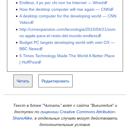
Endless, il pc per chi non ha Internet — Wired
How the desktop computer will rise again — CNN
A desktop computer for the developing world — CNN
Video
http://cnnexpansion.com/tecnologia/2015/04/21/som
os-apple-para-el-resto-del-mundo-endless
Budget PC targets developing world with own OS —
BBC News
5 Times Technology Made The World A Better Place
| HuffPost
Читать
Редактировать
Текст в блоке "Читать" взят с сайта "Википедия" и
доступен по
лицензии Creative Commons Attribution-
ShareAlike
; в отдельных случаях могут действовать
дополнительные условия.