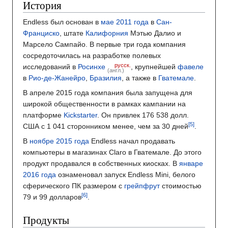
История
Endless был основан в
мае
2011 года
в
Сан-
Франциско
, штате
Калифорния
Мэтью Далио и
Марсело Сампайо. В первые три года компания
сосредоточилась на разработке полевых
русск.
исследований в
Росинхе
, крупнейшей
фавеле
(англ.)
в
Рио-де-Жанейро
,
Бразилия
, а также в
Гватемале
.
В апреле 2015 года компания была запущена для
широкой общественности в рамках кампании на
платформе
Kickstarter
. Он привлек 176 538 долл.
США с 1 041 сторонником менее, чем за 30 дней
.
В
ноябре
2015 года
Endless начал продавать
компьютеры в магазинах Claro в Гватемале. До этого
продукт продавался в собственных киосках. В
январе
2016 года
ознаменовал запуск Endless Mini, белого
сферического ПК размером с
грейпфрут
стоимостью
79 и 99 долларов
.
Продукты