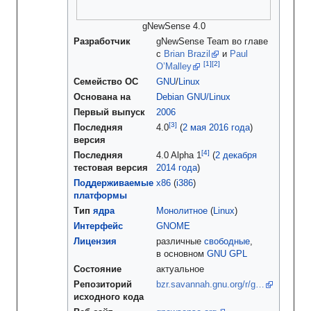
gNewSense 4.0
Разработчик
gNewSense Team во главе
с
Brian Brazil
и
Paul
O’Malley
Семейство ОС
GNU
/
Linux
Основана на
Debian GNU/Linux
Первый выпуск
2006
Последняя
4.0
(
2 мая
2016 года
)
версия
Последняя
4.0 Alpha 1
(
2 декабря
тестовая версия
2014 года
)
Поддерживаемые
x86
(
i386
)
платформы
Тип
ядра
Монолитное
(
Linux
)
Интерфейс
GNOME
Лицензия
различные
свободные
,
в основном
GNU GPL
Состояние
актуальное
Репозиторий
bzr.savannah.gnu.org/r/g…
исходного кода