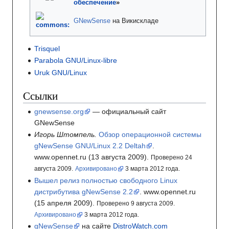
обеспечение
»
GNewSense
на Викискладе
Trisquel
Parabola GNU/Linux-libre
Uruk GNU/Linux
Ссылки
gnewsense.org
— официальный сайт
GNewSense
Игорь Штомпель.
Обзор операционной системы
gNewSense GNU/Linux 2.2 Deltah
.
www.opennet.ru
(13
августа 2009).
Проверено 24
августа 2009.
Архивировано
3
марта 2012
года.
Вышел релиз полностью свободного Linux
дистрибутива gNewSense 2.2
.
www.opennet.ru
(15
апреля 2009).
Проверено 9 августа 2009.
Архивировано
3
марта 2012
года.
gNewSense
на сайте
DistroWatch.com