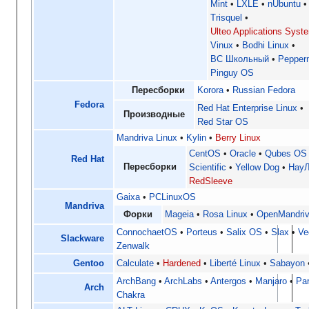
Mint
LXLE
nUbuntu
Trisquel
Ulteo Applications Syst
Vinux
Bodhi Linux
ВС Школьный
Pepper
Pinguy OS
Пересборки
Korora
Russian Fedora
Fedora
Red Hat Enterprise Linux
Производные
Red Star OS
Mandriva Linux
Kylin
Berry Linux
CentOS
Oracle
Qubes OS
Red Hat
Пересборки
Scientific
Yellow Dog
НауЛ
RedSleeve
Gaixa
PCLinuxOS
Mandriva
Форки
Mageia
Rosa Linux
OpenMandriv
ConnochaetOS
Porteus
Salix OS
Slax
Ve
Slackware
Zenwalk
Gentoo
Calculate
Hardened
Liberté Linux
Sabayon
ArchBang
ArchLabs
Antergos
Manjaro
Pa
Arch
Chakra