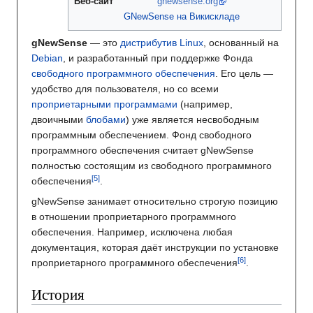
Веб-сайт
gnewsense.org
GNewSense на Викискладе
gNewSense
— это
дистрибутив Linux
, основанный на
Debian
, и разработанный при поддержке Фонда
свободного программного обеспечения
. Его цель —
удобство для пользователя, но со всеми
проприетарными
программами
(например,
двоичными
блобами
) уже является несвободным
программным обеспечением. Фонд свободного
программного обеспечения считает gNewSense
полностью состоящим из свободного программного
обеспечения
.
gNewSense занимает относительно строгую позицию
в отношении проприетарного программного
обеспечения. Например, исключена любая
документация, которая даёт инструкции по установке
проприетарного программного обеспечения
.
История