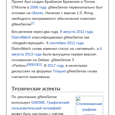
Проект был создан Брайаном Бразилом и Полом
О'Мэлли в
2006 году
. gNewSense первоначально был
основан на
Ubuntu
. Начиная с версии 1.0, Фонд
свободного программного обеспечения помогает
gNewSense
.
Без релизов через два года,
8 августа
2011 года
,
DistroWatch
классифицировал gNewSense как
«бездействующий». К
сентябрю
2012 года
DistroWatch снова изменил статус на «активный», а
6
августа
2013 года
была выпущена первая версия,
основанная на Debian, gNewSense 3
«Parkes»
. В
2017 году
, в нескольких
дискуссиях на форумах
Trisquel
gNewSense снова
считается неактивным.
Технические аспекты
По умолчанию gNewSense
использует
GNOME
.
Графический
пользовательский интерфейс
может быть настроен с учётом