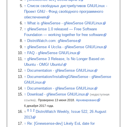
Список свободных дистрибутивов GNU/Linux -
Проект GNU - Фонд свободного программного
обеспечения
What is gNewSense - gNewSense GNU/Linux
gNewSense 1.0 released — Free Software
Foundation — working together for free software
DistroWatch.com: gNewSense
gNewSense 4 Ucclia - gNewSense GNU/Linux
FAQ - gNewSense GNU/Linux
gNewSense 3 Release, Is No Longer Based on
Ubuntu - OMG! Ubuntu!
Documentation - gNewSense GNU/Linux
Documentation/InstallingGNewSense - gNewSense
GNU/Linux
Documentation - gNewSense GNU/Linux
Download - gNewSense GNU/Linux
(недоступная
.
ссылка)
Проверено 13 июня 2018.
Архивировано
6
декабря 2017
года.
DistroWatch Weekly, Issue 522, 26 August
2013
Re:
[
Gnewsense-dev
]
Likely EoL date for