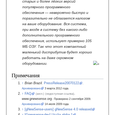
старых и более лёгких версий
популярного программного
обеспечения — невероятно быстро и
поразительно не облагается налогом
на ваше оборудование. Вся система,
при входе в систему без какого-либо
дополнительного программного
обеспечения, использует примерно 105
МБ ОЗУ. Так что этот компактный
маленький дистрибутив будет хорошо
работать на даже скромном
оборудовании.
Примечания
Brian Brazil.
PressRelease20070122
.
Архивировано
3
марта 2012
года.
FAQ
.
(англ.)
(недоступная ссылка)
www.gnewsense.org
.
Проверено 2 сентября 2009.
Архивировано
14
июля 2009
года.
[
gNewSense-users
]
gNewSense 4.0 released
[
Gnewsense-dev
]
Ucclia alpha 1