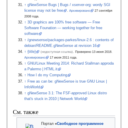
gNewSense Bugs | Bugs / xserver-org: wordy SGI
license may not be free
.
Архивировано
27
сентября
2008
года.
3D graphics are 100% free software — Free
Software Founation — working together for free
software
/gnewsense/packages-parkes/linux-2.6
: contents of
debian/README.gNewSense at revision 16
{title}
.
(недоступная ссылка)
Проверено 13 июня 2018.
Архивировано
17
июля 2011
года.
GNU/Linux Meeting 2014: Richard Stallman approda
a Palermo | HTML.it
How I do my Computing
Free as can be: gNewSense is true GNU Linux |
InfoWorld
gNewSense 3.1: The FSF-approved Linux distro
that's stuck in 2010 | Network World
См. также
Портал
«
Свободное программное