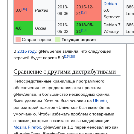
Debian
2013-
2015-12-
i386
3.0
Parkes
6.0
08-06
31
Lem
Squeeze
2016-
2018-05-
Debian 7
i386
4.0
Ucclia
05-02
31
Wheezy
Lem
Старая версия
Текущая версия
В
2016 году
, gNewSense заявила, что следующей
версией будет версия 5.0
.
Сравнение с другими дистрибутивами
Непосредственные хранилища программного
обеспечения не предоставляются проектом
gNewSense, и большинство несвободных файла
были удалены. Хотя он был основан на
Ubuntu
,
репозиторий пакетов «Universe» был включён по
умолчанию. Чтобы избежать проблем с товарными
знаками, которые возникают из-за модификации
Mozilla Firefox
, gNewSense 1.1 переименовал его как
«BurningDog». BurningDog также не предлагает