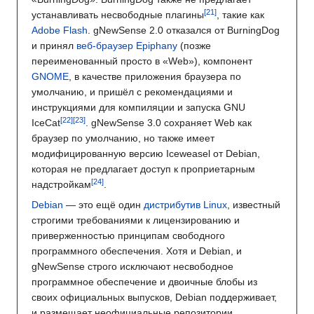
устанавливать несвободные плагины
, такие как
Adobe Flash
. gNewSense 2.0 отказался от BurningDog
и принял
веб-браузер
Epiphany
(позже
переименованный просто в «Web»), компонент
GNOME
, в качестве приложения браузера по
умолчанию, и пришёл с рекомендациями и
инструкциями для компиляции и запуска GNU
IceCat
. gNewSense 3.0 сохраняет Web как
браузер по умолчанию, но также имеет
модифицированную версию Iceweasel от Debian,
которая не предлагает доступ к проприетарным
надстройкам
.
Debian
— это ещё один
дистрибутив Linux
, известный
строгими требованиями к лицензированию и
приверженностью принципам свободного
программного обеспечения. Хотя и Debian, и
gNewSense строго исключают несвободное
программное обеспечение и двоичные блобы из
своих официальных выпусков, Debian поддерживает,
и размещает неофициальные репозитории