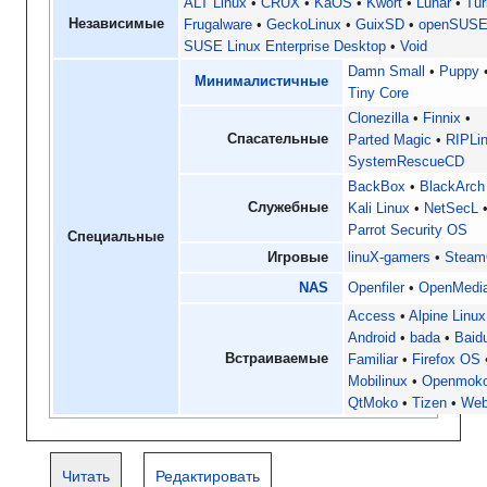
ALT Linux
CRUX
KaOS
Kwort
Lunar
Tur
Независимые
Frugalware
GeckoLinux
GuixSD
openSUS
SUSE Linux Enterprise Desktop
Void
Damn Small
Puppy
Минималистичные
Tiny Core
Clonezilla
Finnix
Спасательные
Parted Magic
RIPLi
SystemRescueCD
BackBox
BlackArch
Служебные
Kali Linux
NetSecL
Parrot Security OS
Специальные
Игровые
linuX-gamers
Stea
NAS
Openfiler
OpenMedia
Access
Alpine Linux
Android
bada
Baid
Встраиваемые
Familiar
Firefox OS
Mobilinux
Openmok
QtMoko
Tizen
We
Читать
Редактировать