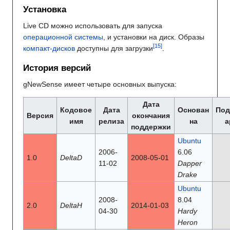
Установка
Live CD можно использовать для запуска
операционной системы
, и установки на диск. Образы
компакт-дисков
доступны для загрузки
.
История версий
gNewSense имеет четыре основных выпуска:
Дата
Кодовое
Дата
Основан
Под
Версия
окончания
имя
релиза
на
а
поддержки
Ubuntu
2006-
6.06
1.0
DeltaD
2008-05-01
11-02
Dapper
Drake
Ubuntu
2008-
8.04
2.0
DeltaH
2014-01-03
04-30
Hardy
Heron