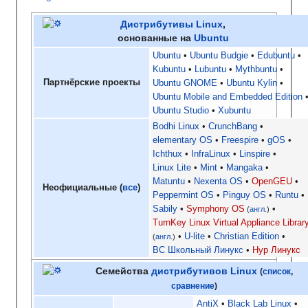
Дистрибутивы
Linux
,
основанные на
Ubuntu
Ubuntu
Ubuntu Budgie
Edubuntu
Kubuntu
Lubuntu
Mythbuntu
Партнёрские проекты
Ubuntu GNOME
Ubuntu Kylin
Ubuntu Mobile and Embedded Edition
Ubuntu Studio
Xubuntu
Bodhi Linux
CrunchBang
elementary OS
Freespire
gOS
Ichthux
InfraLinux
Linspire
Linux Lite
Mint
Mangaka
Matuntu
Nexenta OS
OpenGEU
Неофициальные (
все
)
Peppermint OS
Pinguy OS
Runtu
Sabily
Symphony OS
(
англ.
)
TurnKey Linux Virtual Appliance Librar
U-lite
Christian Edition
(
англ.
)
ВС Школьный Линукс
Нур Линукс
Семейства
дистрибутивов Linux
(
список
,
сравнение
)
AntiX
Black Lab Linux