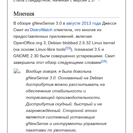
стала стандартной, начиная с версии 2.2
.
Мнения
В обзоре gNewSense 3.0 в
августе
2013 года
Джесси
Смит из
DistroWatch
отметила, что многие из
предоставленных приложений, включая
OpenOffice.org 3, Debian blobbed 2.6.32 Linux kernel
(на основе Linux-libre tools
), Iceweasel 3.5 и
GNOME 2.30 были совершенно устаревшими. Смит
завершила этот обзор следующими словами
:
Вообще говоря, я была довольна
gNewSense 3.0. Основанный на Debian
дистрибутив можно рассчитывать на
обеспечение стабильности и
потрясающей производительности.
Дистрибутив скудный, быстрый и не
загромождённый. Стороной этого
является системный установщик
gNewSense и инструменты управления
пакетами по умолчанию,