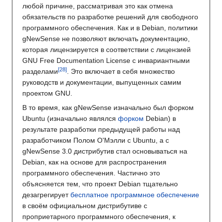
любой причине, рассматривая это как отмена
обязательств по разработке решений для свободного
программного обеспечения. Как и в Debian, политики
gNewSense не позволяют включать документацию,
которая лицензируется в соответствии с лицензией
GNU Free Documentation License с инвариантными
разделами
. Это включает в себя множество
руководств и документации, выпущенных самим
проектом GNU.
В то время, как gNewSense изначально был форком
Ubuntu (изначально являлся
форком
Debian) в
результате разработки предыдущей работы над
разработчиком Полом О'Мэлли с Ubuntu, а с
gNewSense 3.0 дистрибутив стал основываться на
Debian, как на основе для распространения
программного обеспечения. Частично это
объясняется тем, что проект Debian тщательно
дезагрегирует
бесплатное программное обеспечение
в своём официальном дистрибутиве с
проприетарного программного обеспечения, к