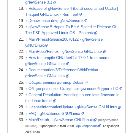
gNewSense 3.1
Release of gNewSense 4 (beta) codenamed Ucclia |
Trisquel GNU/Linux - Run free!
[
Gnewsense-dev
]
gNewSense 5
gNewSense 5 Hopes To Be A Speedier Release Of
The FSF-Approved Linux OS - Phoronix
Main/PressRelease20070122 - gNewSense
GNU/Linux
MainRepo/Firefox - gNewSense GNU/Linux
How to compile GNU IceCat 17.0.1 from source -
gNewSense GNU/Linux
Documentation/3/DifferencesWithDebian -
gNewSense GNU/Linux
Общественный договор Debian
Общее решение: Статус секции несвободного ПО
General Resolution: Handling source-less firmware in
the Linux kernel
LicenseInformationUpdate - gNewSense GNU/Linux
FAQ - gNewSense GNU/Linux
Main/Deltah - gNewSense GNU/Linux
(недоступная
.
ссылка)
Проверено 2 мая 2008.
Архивировано
12
декабря
2009
года.