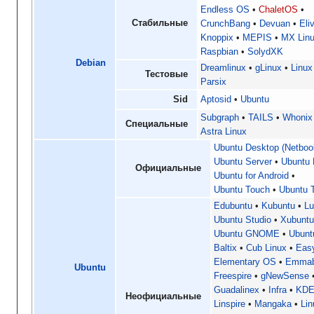
Endless OS
ChaletOS
Стабильные
CrunchBang
Devuan
Eli
Knoppix
MEPIS
MX Lin
Raspbian
SolydXK
Debian
Dreamlinux
gLinux
Linux
Тестовые
Parsix
Sid
Aptosid
Ubuntu
Subgraph
TAILS
Whonix
Специальные
Astra Linux
Ubuntu Desktop (Netbook
Ubuntu Server
Ubuntu 
Официальные
Ubuntu for Android
Ubuntu Touch
Ubuntu 
Edubuntu
Kubuntu
Lu
Ubuntu Studio
Xubunt
Ubuntu GNOME
Ubun
Baltix
Cub Linux
Eas
Elementary OS
Emmab
Ubuntu
Freespire
gNewSense
Guadalinex
Infra
KDE
Неофициальные
Linspire
Mangaka
Lin