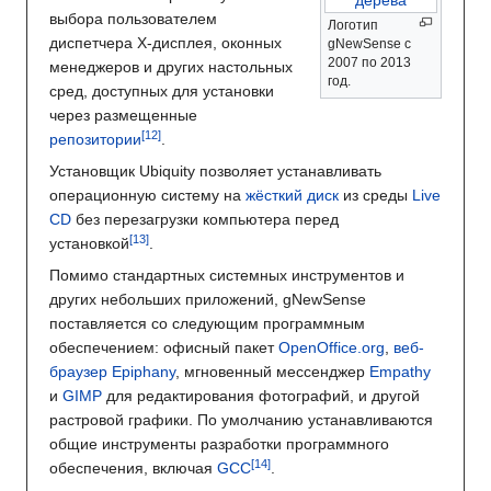
выбора пользователем
Логотип
диспетчера X-дисплея, оконных
gNewSense с
2007 по 2013
менеджеров и других настольных
год.
сред, доступных для установки
через размещенные
репозитории
.
Установщик Ubiquity позволяет устанавливать
операционную систему на
жёсткий диск
из среды
Live
CD
без перезагрузки компьютера перед
установкой
.
Помимо стандартных системных инструментов и
других небольших приложений, gNewSense
поставляется со следующим программным
обеспечением: офисный пакет
OpenOffice.org
,
веб-
браузер
Epiphany
, мгновенный мессенджер
Empathy
и
GIMP
для редактирования фотографий, и другой
растровой графики. По умолчанию устанавливаются
общие инструменты разработки программного
обеспечения, включая
GCC
.