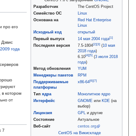
CentOS 7.0 с запущенным
GNOME
Разработчик
The CentOS Project
Семейство ОС
Linux
Основана на
Red Hat Enterprise
Linux
и про его
Исходный код
открытый
Первый выпуск
14 мая
2004 года
о Дэвис
Последняя версия
7.5-1804
(
10 мая
2009 года
2018 года
)
6.10
(
3 июля
2018
года
)
-серверов
Метод обновления
YUM
Менеджеры пакетов
RPM
хорошо
Поддерживаемые
x86-64
егрируют
платформы
, в котором
Тип
ядра
Монолитное ядро
ьно от
Интерфейс
GNOME
или
KDE
(на
выбор)
Лицензия
GPL
и другие
Состояние
Актуальное
Веб-сайт
centos.org
x 7
CentOS на Викискладе