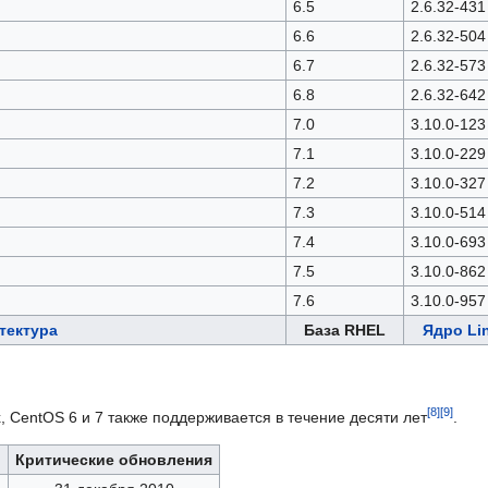
6.5
2.6.32-431
6.6
2.6.32-504
6.7
2.6.32-573
6.8
2.6.32-642
7.0
3.10.0-123
7.1
3.10.0-229
7.2
3.10.0-327
7.3
3.10.0-514
7.4
3.10.0-693
7.5
3.10.0-862
7.6
3.10.0-957
тектура
База RHEL
Ядро Li
x, CentOS 6 и 7 также поддерживается в течение десяти лет
.
Критические обновления