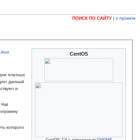
ПОИСК ПО САЙТУ
|
о проекте
Linux
CentOS
 для платных
зуют данный
ествуют и
d Hat
рограмму
суть которого