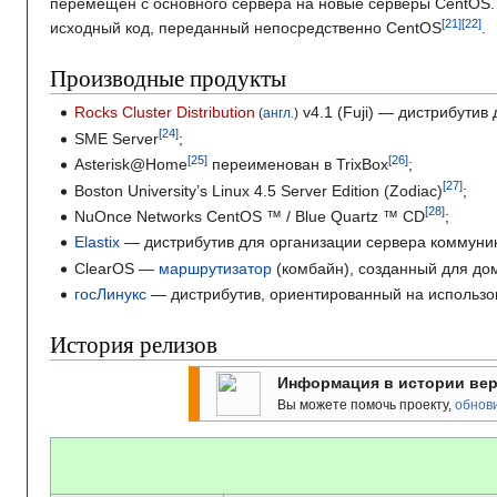
перемещен с основного сервера на новые серверы CentOS.
исходный код, переданный непосредственно CentOS
.
Производные продукты
Rocks Cluster Distribution
v4.1 (Fuji) — дистрибутив
(
англ.
)
SME Server
;
Asterisk@Home
переименован в TrixBox
;
Boston University’s Linux 4.5 Server Edition (Zodiac)
;
NuOnce Networks CentOS ™ / Blue Quartz ™ CD
;
Elastix
— дистрибутив для организации сервера коммуни
ClearOS —
маршрутизатор
(комбайн), созданный для до
госЛинукс
— дистрибутив, ориентированный на использов
История релизов
Информация в истории вер
Вы можете помочь проекту,
обнов