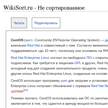
WikiSort.ru - Не сортированное
Читать
Редактировать
CentOS
(
англ.
Community ENTerprise Operating System
) —
д
компании
Red Hat
и совместимый с ним. Согласно жизненном
поддерживаться «до 10 лет», поскольку они основаны на R
Red Hat Enterprise Linux
состоит из свободного
ПО
с открыты
подписчиков. Как требуется в лицензии
GPL
и других, Red H
исходный код для создания окончательного продукта, очень б
другие клоны Red Hat Enterprise Linux, созданные на основе 
CentOS использует программу
yum
для загрузки и установк
Enterprise Linux получают обновления с серверов
Red Hat N
[en]
up2date
.
Помимо прочего, CentOS использовалась как ОС по умолча
заключается в том, что сдаются в аренду мощности большо