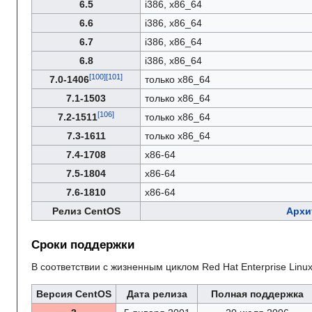
6.5
i386, x86_64
6.6
i386, x86_64
6.7
i386, x86_64
6.8
i386, x86_64
7.0-1406
только x86_64
7.1-1503
только x86_64
7.2-1511
только x86_64
7.3-1611
только x86_64
7.4-1708
x86-64
7.5-1804
x86-64
7.6-1810
x86-64
Релиз CentOS
Архи
Сроки поддержки
В соответствии с жизненным циклом Red Hat Enterprise Linu
Версия CentOS
Дата релиза
Полная поддержка