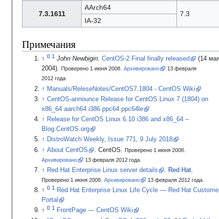
AArch64
7.3.1611
7.3
IA-32
Примечания
John Newbigin.
CentOS-2 Final finally released
(14
ма
2004).
Проверено 1 июня 2008.
Архивировано
13
февраля
2012
года.
Manuals/ReleseNotes/CentOS7.1804 - CentOS Wiki
CentOS-announce Release for CentOS Linux 7 (1804) on
x86_64 aarch64 i386 ppc64 ppc64le
Release for CentOS Linux 6.10 i386 and x86_64 –
Blog.CentOS.org
DistroWatch Weekly, Issue 771, 9 July 2018
About CentOS
.
CentOS.
Проверено 1 июня 2008.
Архивировано
13
февраля 2012
года.
Red Hat Enterprise Linux server details
.
Red Hat
.
Проверено 1 июня 2008.
Архивировано
13
февраля 2012
года.
Red Hat Enterprise Linux Life Cycle — Red Hat Custome
Portal
FrontPage — CentOS Wiki