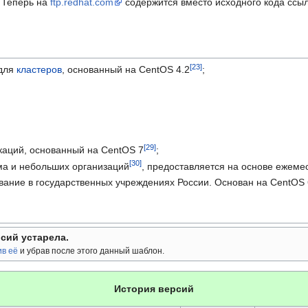
 Теперь на
ftp.redhat.com
содержится вместо исходного кода ссыл
 для
кластеров
, основанный на CentOS 4.2
;
каций, основанный на CentOS 7
;
ма и небольших организаций
, предоставляется на основе ежеме
ание в государственных учреждениях России. Основан на CentOS 
сий устарела.
ив её
и убрав после этого данный шаблон.
История версий