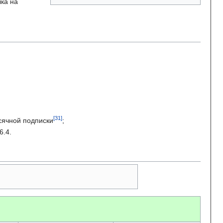
ка на
сячной подписки
;
6.4.