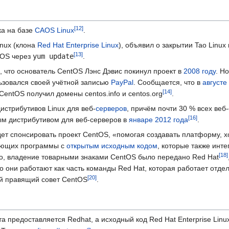
ка на базе
CAOS Linux
.
inux (клона
Red Hat Enterprise Linux
), объявил о закрытии Tao Linux 
tOS через
yum update
.
 что основатель CentOS Лэнс Дэвис покинул проект в
2008 году
. Н
ьзовался своей учётной записью
PayPal
. Сообщается, что в
августе
CentOS получил домены centos.info и centos.org
.
истрибутивов Linux для веб-
серверов
, причём почти 30 % всех веб
ым дистрибутивом для веб-серверов в
январе
2012 года
.
дет спонсировать проект CentOS, «помогая создавать платформу, 
вающих программы с
открытым исходным кодом
, которые также инт
ого, владение товарными знаками CentOS было передано Red Hat
 они работают как часть команды Red Hat, которая работает отдел
ый правящий совет CentOS
.
та предоставляется Redhat, а исходный код Red Hat Enterprise Linu