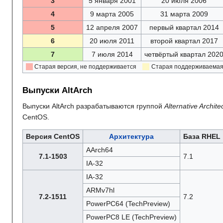
3
5 января 2001
20 июля 2006
4
9 марта 2005
31 марта 2009
5
12 апреля 2007
первый квартал 2014
6
20 июля 2011
второй квартал 2017
7
7 июля 2014
четвёртый квартал 202
Старая версия, не поддерживается
Старая поддерживаемая
Выпуски AltArch
Выпуски AltArch разрабатываются группой
Alternative Archit
CentOS.
Версия CentOS
Архитектура
База RHEL
AArch64
7.1-1503
7.1
IA-32
IA-32
ARMv7hl
7.2-1511
7.2
PowerPC64 (TechPreview)
PowerPC8 LE (TechPreview)