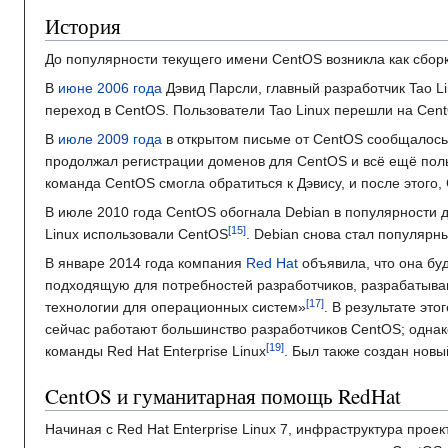
История
До популярности текущего имени CentOS возникла как сбор
В
июне
2006 года
Дэвид Парсли, главный разработчик Tao L
переход в CentOS. Пользователи Tao Linux перешли на Cen
В
июле
2009 года
в открытом письме от CentOS сообщалось,
продолжал регистрации доменов для CentOS и всё ещё пол
команда CentOS смогла обратиться к Дэвису, и после этого, 
В июле 2010 года CentOS обогнала Debian в популярности д
Linux использовали CentOS
. Debian снова стал популярн
В январе 2014 года компания
Red Hat
объявила, что она бу
подходящую для потребностей разработчиков, разрабаты
технологии для операционных систем»
. В результате эт
сейчас работают большинство разработчиков CentOS; однако
команды Red Hat Enterprise Linux
. Был также создан нов
CentOS и гуманитарная помощь RedHat
Начиная с Red Hat Enterprise Linux 7, инфраструктура проек