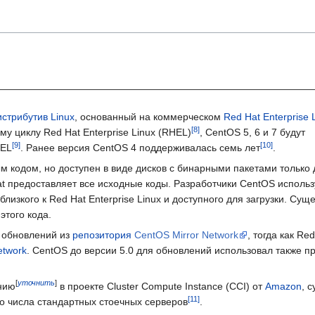
истрибутив
Linux
, основанный на коммерческом
Red Hat Enterprise 
у циклу Red Hat Enterprise Linux (RHEL)
, CentOS 5, 6 и 7 будут
HEL
. Ранее версия CentOS 4 поддерживалась семь лет
.
м кодом, но доступен в виде дисков с бинарными пакетами только
at предоставляет все исходные коды. Разработчики CentOS исполь
лизкого к Red Hat Enterprise Linux и доступного для загрузки. Сущ
этого кода.
и обновлений из
репозитория
CentOS Mirror Network
, тогда как Re
etwork
. CentOS до версии 5.0 для обновлений использовал также п
[
уточнить
]
нию
в проекте Cluster Compute Instance (CCI) от
Amazon
, 
го числа стандартных стоечных серверов
.