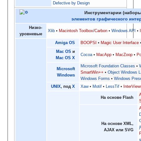
Defective by Design
Инструментарии (наборы
элементов графического инте
Низко-
Xlib
Macintosh Toolbox
/
Carbon
Windows API
уровневые
Amiga OS
BOOPSI
Magic User Interface
Mac OS
и
Cocoa
MacApp
MacZoop
Po
Mac OS X
Microsoft Foundation Classes
Microsoft
SmartWin++
Object Windows L
Windows
Windows Forms
Windows Prese
UNIX
, под
X
Xaw
Motif
LessTif
InterView
На основе Flash
D
На основе XML,
AJAX или SVG
s