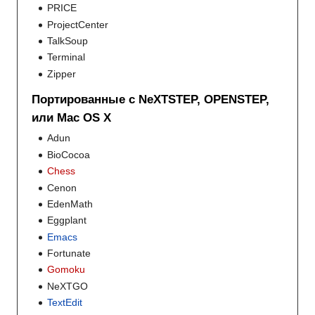
PRICE
ProjectCenter
TalkSoup
Terminal
Zipper
Портированные с NeXTSTEP, OPENSTEP,
или Mac OS X
Adun
BioCocoa
Chess
Cenon
EdenMath
Eggplant
Emacs
Fortunate
Gomoku
NeXTGO
TextEdit