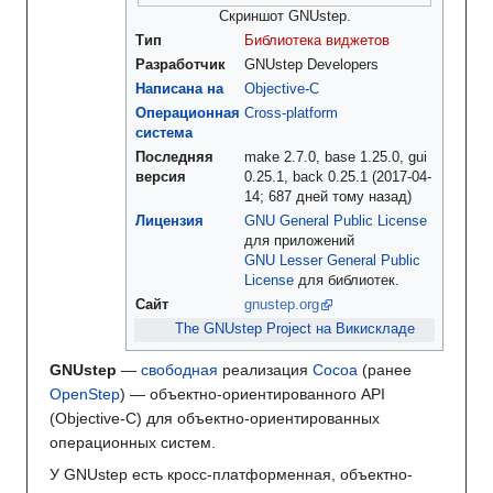
Скриншот GNUstep.
Тип
Библиотека виджетов
Разработчик
GNUstep Developers
Написана на
Objective-C
Операционная
Cross-platform
система
Последняя
make 2.7.0, base 1.25.0, gui
версия
0.25.1, back 0.25.1 (
2017-04-
14
; 687 дней тому назад
)
Лицензия
GNU General Public License
для приложений
GNU Lesser General Public
License
для библиотек.
Сайт
gnustep.org
The GNUstep Project на Викискладе
GNUstep
—
свободная
реализация
Cocoa
(ранее
OpenStep
) — объектно-ориентированного API
(Objective-C) для объектно-ориентированных
операционных систем.
У GNUstep есть кросс-платформенная, объектно-