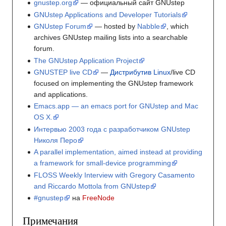
gnustep.org
— официальный сайт GNUstep
GNUstep Applications and Developer Tutorials
GNUstep Forum
— hosted by
Nabble
, which
archives GNUstep mailing lists into a searchable
forum.
The GNUstep Application Project
GNUSTEP live CD
—
Дистрибутив Linux
/live CD
focused on implementing the GNUstep framework
and applications.
Emacs.app — an emacs port for GNUstep and Mac
OS X.
Интервью 2003 года с разработчиком GNUstep
Николя Перо
A parallel implementation, aimed instead at providing
a framework for small-device programming
FLOSS Weekly Interview with Gregory Casamento
and Riccardo Mottola from GNUstep
#gnustep
на
FreeNode
Примечания