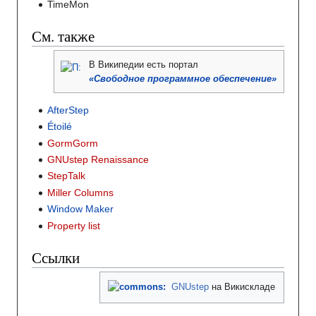
TimeMon
См. также
В Википедии
есть портал
«Свободное программное обеспечение»
AfterStep
Étoilé
GormGorm
GNUstep Renaissance
StepTalk
Miller Columns
Window Maker
Property list
Ссылки
GNUstep
на Викискладе