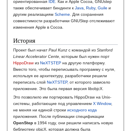
ориентированная
IDE
. Как и Apple Cocoa, GNUstep
также обеспечивает биндинги к
Java
,
Ruby
,
Guile
и
другим реализациям
Scheme
. Для сохранения
совместимости разработчики GNUStep отслеживают
изменения Apple в Cocoa.
История
Проект был начат
Paul Kunz
с командой из
Stanford
Linear Accelerator Cente
, которым был нужен порт
HippoDraw
из
NeXTSTEP
на другую платформу.
Вместо того, чтобы переписывать программу с нуля,
используя ее архитектуру, разработчики решили
переписать слой
NeXTSTEP
, от которого зависело
приложение. Это была первая версия libobjcX.
Это позволило им портировать HippoDraw на Unix-
системы, работающие под управлением
X Window
,
не меняя ни единой строки
исходного кода
приложения. После публикации спецификации
OpenStep
в 1994 году, они решили написать новую
библиотеку objcX, которая должна была