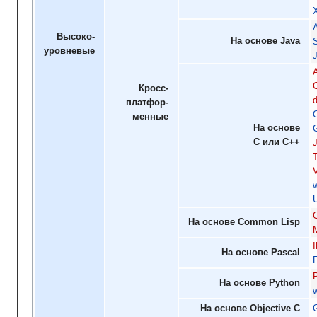
Высоко-
На основе Java
уровневые
Кросс-
d
платфор-
менные
На основе
C или C++
На основе Common Lisp
На основе Pascal
На основе Python
На основе Objective C