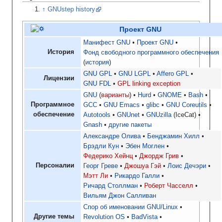
GNUstep history
Проект GNU
Манифест GNU
Проект GNU
История
Фонд свободного программного обеспечения
история
GNU GPL
GNU LGPL
Affero GPL
Лицензии
GNU FDL
GPL linking exception
GNU
варианты
Hurd
GNOME
Bash
Программное
GCC
GNU Emacs
glibc
GNU Coreutils
обеспечение
Autotools
GNUnet
GNUzilla
(IceCat)
Gnash
другие пакеты
Александре Олива
Бенджамин Хилл
Брэдли Кун
Эбен Моглен
Федерико Хейнц
Джордж Грив
Персоналии
Георг Греве
Джошуа Гэй
Лоис Дечэри
Мэтт Ли
Рикардо Галли
Ричард Столлман
Роберт Часселл
Вильям Джон Салливан
Спор об именовании GNU/Linux
Другие темы
Revolution OS
BadVista