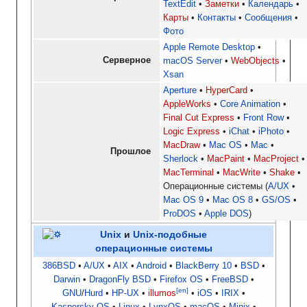
TextEdit
Заметки
Календарь
Карты
Контакты
Сообщения
Фото
Apple Remote Desktop
Серверное
macOS Server
WebObjects
Xsan
Aperture
HyperCard
AppleWorks
Core Animation
Final Cut Express
Front Row
Logic Express
iChat
iPhoto
MacDraw
Mac OS
Mac
Прошлое
Sherlock
MacPaint
MacProject
MacTerminal
MacWrite
Shake
Операционные системы
A/UX
Mac OS 9
Mac OS 8
GS/OS
ProDOS
Apple DOS
Unix
и
Unix-подобные
операционные системы
386BSD
A/UX
AIX
Android
BlackBerry 10
BSD
Darwin
DragonFly BSD
Firefox OS
FreeBSD
[en]
GNU
/
Hurd
HP-UX
illumos
iOS
IRIX