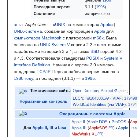
Первый выпуск
февраль
1988
Последняя версия
3.1.1
(
1995
)
Состояние
историческое
англ.
Apple Unix
— «
UNIX
на компьютерах
Apple
») —
UNIX
-
система
, созданная корпорацией
Apple
для
компьютеров
Macintosh
с платформой
m68k
. Была
основана на
UNIX System V
версии 2.2 с некоторыми
наработками из версий 3 и 4, а также
BSD
версий 4.2
и 4.3. Соответствовала стандартам
POSIX
и
System V
Interface Definition
. Начиная с версии 2.0 имелась
поддержка
TCP/IP
. Первая рабочая версия вышла в
1988 году
, а последняя (3.1.1) — в
1995
.
Тематические сайты
Open Directory Project
(англ.)
LCCN
:
n91043081
·
VIAF
:
17949
Нормативный контроль
WorldCat Identities (via VIAF)
:
1794
Операционные системы
Apple
Apple II
(
Apple DOS
ProDOS
App
[en]
Для
Apple II
,
III
и
Lisa
Apple III
(
AppleSOS
)
Apple Lisa
[en]
MacWorks XL