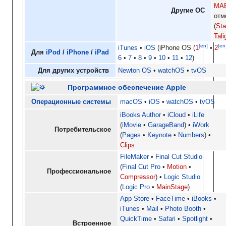
MA
Другие ОС
отм
(
Sta
Tali
[en]
[en
iTunes
iOS
(iPhone OS
1
2
Для
iPod
/
iPhone
/
iPad
6
7
8
9
10
11
12
)
Для других устройств
Newton OS
watchOS
tvOS
Программное обеспечение Apple
Операционные системы
macOS
iOS
watchOS
tvOS
iBooks Author
iCloud
iLife
iMovie
GarageBand
iWork
Потребительское
Pages
Keynote
Numbers
Clips
FileMaker
Final Cut Studio
Final Cut Pro
Motion
Профессиональное
Compressor
Logic Studio
Logic Pro
MainStage
App Store
FaceTime
iBooks
iTunes
Mail
Photo Booth
QuickTime
Safari
Spotlight
Встроенное