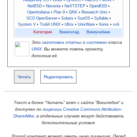
Kaspersky OS
Linux
LynxOS
macOS
Minix
NetBSD
Nexenta
NeXTSTEP
OpenBSD
OpenIndiana
Plan 9
QNX
Research Unix
SCO OpenServer
Solaris
SunOS
Syllable
System V
Tru64 UNIX
Ultrix
UnixWare
Xenix
xv6
Категория
Викисклад
Викиучебник
Это
заготовка статьи
о
системах
класса
UNIX
. Вы можете помочь проекту,
дополнив её.
Читать
Редактировать
Текст в блоке "Читать" взят с сайта "Википедия" и
доступен по
лицензии Creative Commons Attribution-
ShareAlike
; в отдельных случаях могут действовать
дополнительные условия.
Другой контент может иметь иную лицензию. Перед