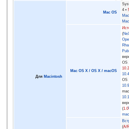
Sy
4
Mac OS
Mac
Mac
Ист
Ne
Ope
Rha
Pub
вер
OS
10.
Mac OS X / OS X / macOS
10.
Для
Macintosh
OS
10.
ma
10.
вер
(
1.0
mac
Вст
A/