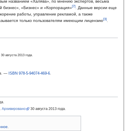
вым названием «Халява», по мнению экспертов, весьма
й бизнес», «Бизнес» и «Корпорация»
. Данные версии еще
корение работы, управление рекламой, а также
оказывается только пользователям имеющим лицензию
.
30
августа 2013
года.
з.
—
ISBN 978-5-94074-469-6
.
да.
.
Архивировано
30
августа 2013
года.
нное
.