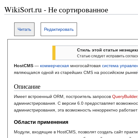
WikiSort.ru - Не сортированное
Читать
Редактировать
Стиль этой статьи неэнцик
Статью следует исправить согла
HostCMS
—
коммерческая
многосайтовая
система управле
являющаяся одной из старейших CMS на российском рынке
Описание
Имеет встроенный ORM, построитель запросов
QueryBuilder
администрирования. С версии 6.0 предоставляет возможнос
администрирования, эта возможность некорректно работает
Области применения
Модули, входящие в HostCMS, позволят создать сайт практ