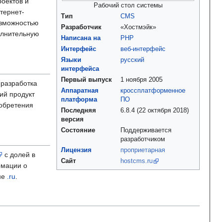
роектов и
Рабочий стол системы
тернет-
Тип
CMS
озможностью
Разработчик
«Хостмэйк»
олнительную
Написана на
PHP
Интерфейс
веб-интерфейс
Языки
русский
интерфейса
Первый выпуск
1 ноября 2005
 разработка
Аппаратная
кроссплатформенное
ий продукт
платформа
ПО
обретения
Последняя
6.8.4 (22 октября 2018)
версия
Состояние
Поддерживается
разработчиком
Лицензия
проприетарная
с долей в
Сайт
hostcms.ru
рмации о
оне
.ru
.