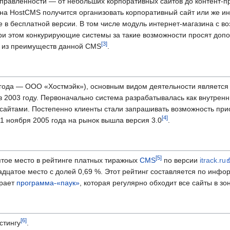
аправленности — от небольших корпоративных сайтов до контент-п
 на HostCMS получится организовать корпоративный сайт или же ин
же в бесплатной версии. В том числе модуль интернет-магазина с в
ри этом конкурирующие системы за такие возможности просят доп
м из преимуществ данной CMS
.
 года — ООО «Хостмэйк»), основным видом деятельности является
 2003 году. Первоначально система разрабатывалась как внутренн
сайтами. Постепенно клиенты стали запрашивать возможность при
 1 ноября 2005 года на рынок вышла версия 3.0
.
ятое место в рейтинге платных тиражных
CMS
по версии
itrack.ru
цатое место с долей 0,69 %. Этот рейтинг составляется по инфо
ирает
программа-«паук»
, которая регулярно обходит все сайты в з
стингу
.