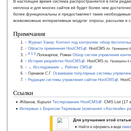
В настоящее время система распространяется в пяти реда
неплоха и для многих сайтов её будет более чем достаточн
более функциональны и предоставляют такие необходимые д
всевозможные интерактивные модули: опросы, рассылки и 
Примечания
Журнал Хакер: Контент под контролем: обзор бесплатн
Области применения HostCMS
.
HostCMS.ru.
Проверено 6
Поликарпов, Роман
Обзор систем управления конте
История разработки HostCMS
.
HostCMS.ru.
Проверено 6 
→ Исследования → Рейтинг CMS
Горнаков С.Г.
Осваиваем популярные системы управлени
Редакции системы управления сайтом HostCMS
.
HostC
Ссылки
Жданов, Кирилл
Тестирование HostCMS
.
CMS List
(17
Интервью с Борисом Теряевым (компания «Хостмэйк» р
Для улучшения этой стать
Найти и оформить в виде
снос