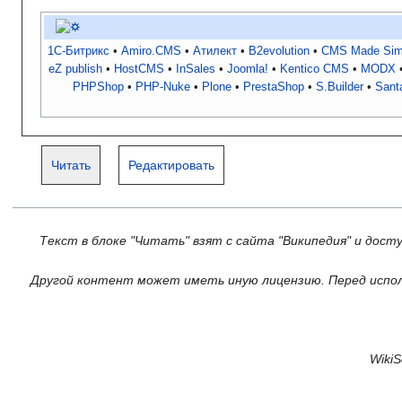
1С-Битрикс
Amiro.CMS
Атилект
B2evolution
CMS Made Sim
eZ publish
HostCMS
InSales
Joomla!
Kentico CMS
MODX
PHPShop
PHP-Nuke
Plone
PrestaShop
S.Builder
Sant
Читать
Редактировать
Текст в блоке "Читать" взят с сайта "Википедия" и дост
Другой контент может иметь иную лицензию. Перед испол
Wiki