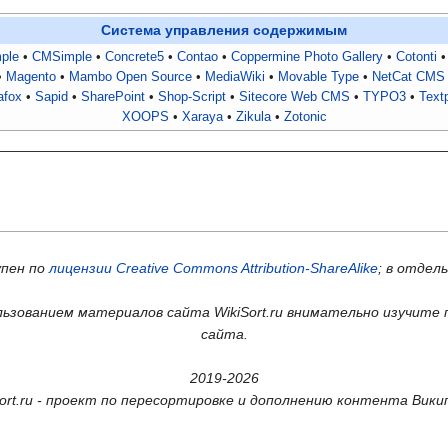
Система управления содержимым
ple
CMSimple
Concrete5
Contao
Coppermine Photo Gallery
Cotonti
Magento
Mambo Open Source
MediaWiki
Movable Type
NetCat CMS
afox
Sapid
SharePoint
Shop-Script
Sitecore Web CMS
TYPO3
Text
XOOPS
Xaraya
Zikula
Zotonic
упен по
лицензии Creative Commons Attribution-ShareAlike
; в отдел
ьзованием материалов сайта WikiSort.ru внимательно изучите 
сайта.
2019-2026
Sort.ru - проект по пересортировке и дополнению контента Вики