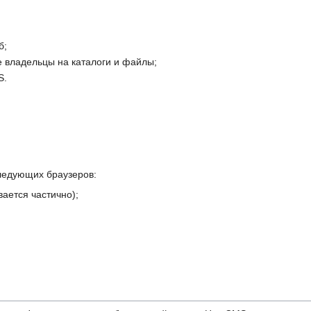
б;
владельцы на каталоги и файлы;
S.
ледующих браузеров:
ается частично);