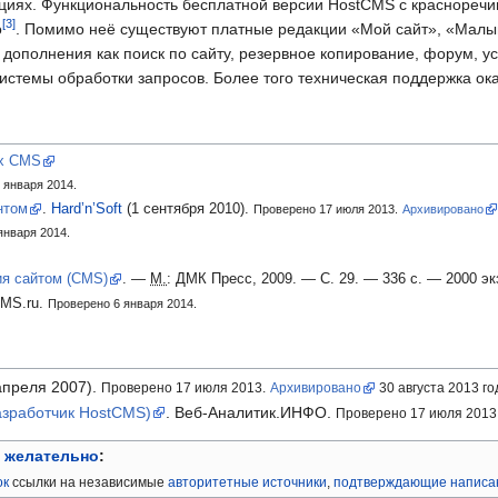
кциях. Функциональность бесплатной версии HostCMS с красноречи
о
. Помимо неё существуют платные редакции «Мой сайт», «Малы
ополнения как поиск по сайту, резервное копирование, форум, ус
системы обработки запросов. Более того техническая поддержка 
ых CMS
 января 2014.
нтом
.
Hard’n’Soft
(1
сентября 2010).
Проверено 17 июля 2013.
Архивировано
января 2014.
я сайтом (CMS)
.
—
М.
: ДМК Пресс, 2009.
— С.
29.
— 336
с.
—
2000 эк
MS.ru.
Проверено 6 января 2014.
апреля 2007).
Проверено 17 июля 2013.
Архивировано
30
августа 2013
го
азработчик HostCMS)
.
Веб-Аналитик.ИНФО.
Проверено 17 июля 2013
и
желательно
:
ок
ссылки на независимые
авторитетные источники
,
подтверждающие написа