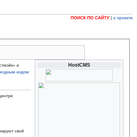
ПОИСК ПО САЙТУ
|
о проекте
HostCMS
стмэйк» и
сходным кодом
.
центре
нируют свой