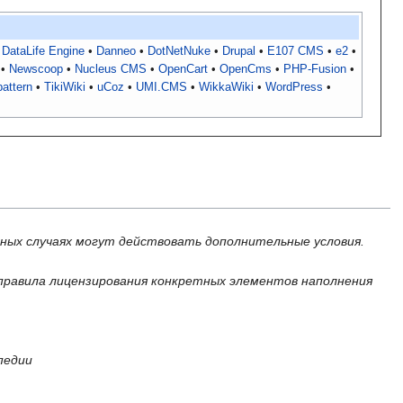
DataLife Engine
Danneo
DotNetNuke
Drupal
E107 CMS
e2
Newscoop
Nucleus CMS
OpenCart
OpenCms
PHP-Fusion
pattern
TikiWiki
uCoz
UMI.CMS
WikkaWiki
WordPress
ьных случаях могут действовать дополнительные условия.
правила лицензирования конкретных элементов наполнения
педии