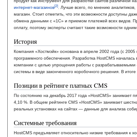
продукт как инструмент для разработки сайтов различной н
интернет-магазинов
. Лучше всего, по мнению аналитиков,
магазин. Стоит отметить, что эти возможности доступны да
обмена данными с «1С» и приемом платежей всех видов. П
оплату, поэтому эксперты считают такие возможности одни
История
Компания «Хостмэйк» основана в апреле 2002 года (c 2005
программного обеспечения. Разработка HostCMS началась в
компании с целью упрощения работы с разрабатываемыми 
системы в виде законченного коробочного решения. В итоге
Позиции в рейтинге платных CMS
По состоянию на декабрь 2017 года «HostCMS» занимает п
4,10 %. В общем рейтинге CMS «HostCMS» занимает шестнад
реальных установках на сайтах — данные для анализа соб
Системные требования
HostCMS предъявляет относительно низкие требования к хо