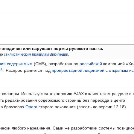
лопедичен или нарушает нормы русского языка.
сно
стилистическим правилам Википедии
.
ния содержимым
(CMS), разработанная
российской
компанией «Хо
. Распространяется под
проприетарной лицензией
с
открытым и
, хелперы. Используется технологию AJAX в клиентском разделе и 
ть редактирования содержимого страниц без перехода в центр
 в браузерах
Opera
старого поколения (вплоть до версии 12.18).
ически любого назначения. Сами же разработчики системы позицио