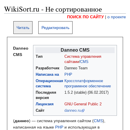
WikiSort.ru - Не сортированное
ПОИСК ПО САЙТУ
|
о проекте
Читать
Редактировать
Danneo
Danneo CMS
CMS
Тип
Система управления
сайтами
/
CMS
Разработчик
Danneo Team
Написана на
PHP
Операционная
Кроссплатформенное
система
программное обеспечение
Последняя
1.5.2 (stable) (06.02.2017)
версия
Лицензия
GNU General Public 2
Сайт
danneo.ru
(
даннео
) — система управления сайтом (
CMS
),
написанная на языке
PHP
и использующая в