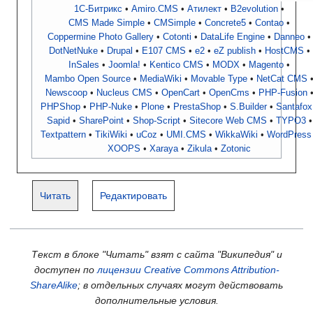
1С-Битрикс
Amiro.CMS
Атилект
B2evolution
CMS Made Simple
CMSimple
Concrete5
Contao
Coppermine Photo Gallery
Cotonti
DataLife Engine
Danneo
DotNetNuke
Drupal
E107 CMS
e2
eZ publish
HostCMS
InSales
Joomla!
Kentico CMS
MODX
Magento
Mambo Open Source
MediaWiki
Movable Type
NetCat CMS
Newscoop
Nucleus CMS
OpenCart
OpenCms
PHP-Fusion
PHPShop
PHP-Nuke
Plone
PrestaShop
S.Builder
Santafox
Sapid
SharePoint
Shop-Script
Sitecore Web CMS
TYPO3
Textpattern
TikiWiki
uCoz
UMI.CMS
WikkaWiki
WordPress
XOOPS
Xaraya
Zikula
Zotonic
Читать
Редактировать
Текст в блоке "Читать" взят с сайта "Википедия" и
доступен по
лицензии Creative Commons Attribution-
ShareAlike
; в отдельных случаях могут действовать
дополнительные условия.