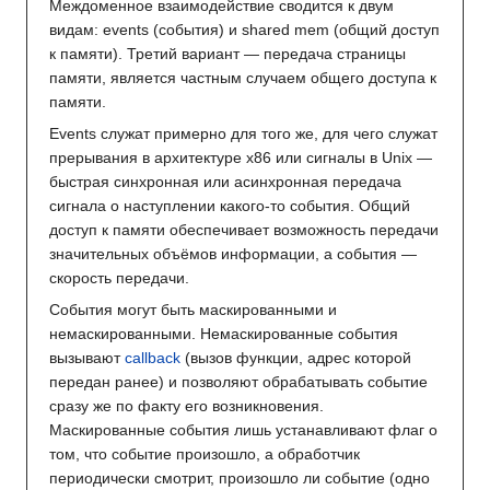
Междоменное взаимодействие сводится к двум
видам: events (события) и shared mem (общий доступ
к памяти). Третий вариант — передача страницы
памяти, является частным случаем общего доступа к
памяти.
Events служат примерно для того же, для чего служат
прерывания в архитектуре x86 или сигналы в Unix —
быстрая синхронная или асинхронная передача
сигнала о наступлении какого-то события. Общий
доступ к памяти обеспечивает возможность передачи
значительных объёмов информации, а события —
скорость передачи.
События могут быть маскированными и
немаскированными. Немаскированные события
вызывают
callback
(вызов функции, адрес которой
передан ранее) и позволяют обрабатывать событие
сразу же по факту его возникновения.
Маскированные события лишь устанавливают флаг о
том, что событие произошло, а обработчик
периодически смотрит, произошло ли событие (одно