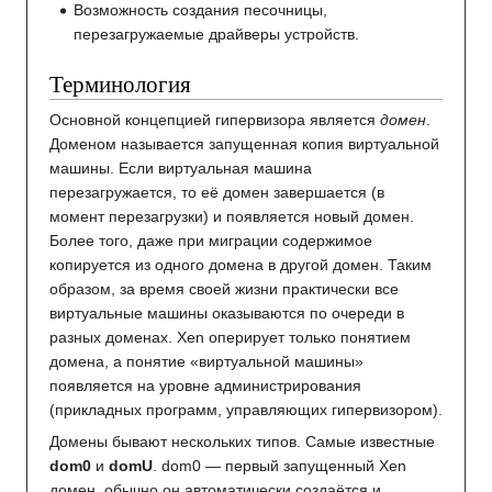
Возможность создания песочницы,
перезагружаемые драйверы устройств.
Терминология
Основной концепцией гипервизора является
домен
.
Доменом называется запущенная копия виртуальной
машины. Если виртуальная машина
перезагружается, то её домен завершается (в
момент перезагрузки) и появляется новый домен.
Более того, даже при миграции содержимое
копируется из одного домена в другой домен. Таким
образом, за время своей жизни практически все
виртуальные машины оказываются по очереди в
разных доменах. Xen оперирует только понятием
домена, а понятие «виртуальной машины»
появляется на уровне администрирования
(прикладных программ, управляющих гипервизором).
Домены бывают нескольких типов. Самые известные
dom0
и
domU
. dom0 — первый запущенный Xen
домен, обычно он автоматически создаётся и