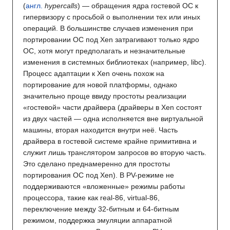
(
англ.
hypercalls
) — обращения ядра гостевой ОС к
гипервизору с просьбой о выполнении тех или иных
операций. В большинстве случаев изменения при
портировании ОС под Xen затрагивают только ядро
ОС, хотя могут предполагать и незначительные
изменения в системных библиотеках (например, libc).
Процесс адаптации к Xen очень похож на
портирование для новой платформы, однако
значительно проще ввиду простоты реализации
«гостевой» части драйвера (драйверы в Xen состоят
из двух частей — одна исполняется вне виртуальной
машины, вторая находится внутри неё. Часть
драйвера в гостевой системе крайне примитивна и
служит лишь транслятором запросов во вторую часть.
Это сделано преднамеренно для простоты
портирования ОС под Xen). В PV-режиме не
поддерживаются «вложенные» режимы работы
процессора, такие как real-86, virtual-86,
переключение между 32-битным и 64-битным
режимом, поддержка эмуляции аппаратной