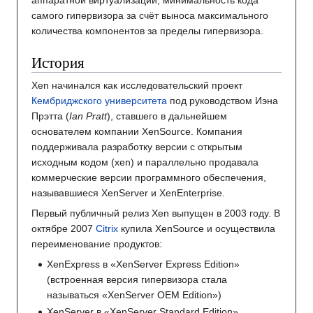
аппаратной виртуализации, минимальность кода
самого гипервизора за счёт выноса максимального
количества компонентов за пределы гипервизора.
История
Xen начинался как исследовательский проект
Кембриджского университета
под руководством Иэна
Прэтта (
Ian Pratt
), ставшего в дальнейшем
основателем компании XenSource. Компания
поддерживала разработку версии с открытым
исходным кодом (xen) и параллельно продавала
коммерческие версии программного обеспечения,
называвшиеся XenServer и XenEnterprise.
Первый публичный релиз Xen выпущен в 2003 году. В
октябре 2007
Citrix
купила XenSource и осуществила
переименование продуктов:
XenExpress в «XenServer Express Edition»
(встроенная версия гипервизора стала
называться «XenServer OEM Edition»)
XenServer в «XenServer Standard Edition»