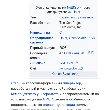
Xen с запущенными
NetBSD
и тремя
дистрибутивами
Linux
Тип
Сервер
виртуализации
Разработчик
The Xen Project,
XenSource, Inc.
Написана на
C
Операционная
Linux
,
OpenSolaris
,
BSD
система
Первый выпуск
2003
Последняя
4.11
(
10 июля
2018
)
версия
Лицензия
GNU GPL 2
Сайт
xenproject.org
Xen на Викискладе
/
ˈ
z
ɛ
n
/
) — кроссплатформенный
гипервизор
,
разработанный в компьютерной лаборатории
Кембриджского университета
и распространяемый на
условиях лицензии
GPL
. Основные особенности:
поддержка режима
паравиртуализации
помимо