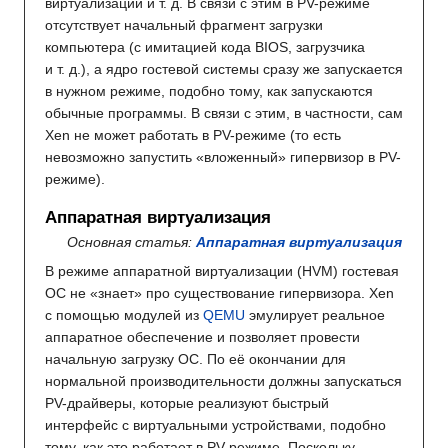
виртуализации и т. д. В связи с этим в PV-режиме
отсутствует начальный фрагмент загрузки
компьютера (с имитацией кода BIOS, загрузчика
и т. д.), а ядро гостевой системы сразу же запускается
в нужном режиме, подобно тому, как запускаются
обычные программы. В связи с этим, в частности, сам
Xen не может работать в PV-режиме (то есть
невозможно запустить «вложенный» гипервизор в PV-
режиме).
Аппаратная виртуализация
Основная статья:
Аппаратная виртуализация
В режиме аппаратной виртуализации (HVM) гостевая
ОС не «знает» про существование гипервизора. Xen
с помощью модулей из
QEMU
эмулирует реальное
аппаратное обеспечение и позволяет провести
начальную загрузку ОС. По её окончании для
нормальной производительности должны запускаться
PV-драйверы, которые реализуют быстрый
интерфейс с виртуальными устройствами, подобно
тому, как это работает в PV-режиме. Поскольку