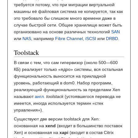
требуется потому, что при миграции виртуальной
машины её файловая система не копируется, так как
это требовало бы слишком много времени даже в
случае быстрой сети. Общее хранилище может быть
организовано на основе различных технологий
SAN
или
NAS
, например
Fibre Channel
,
iSCSI
или
DRBD
.
Toolstack
В связи с тем, что сам гипервизор (около 500—600
КБ) реализует только «ядро» системы, вся остальная
функциональность выносится на прикладной
уровень, работающий в dom0. Набор программ,
реализующий функциональность за пределами Xen
называют
англ.
toolstack
(устоявшегося перевода не
имеется, иногда используется термин «стек
управления»).
Существуют две версии toolstack для Xen:
основанная на
xend
(входит в большинство поставок
Xen) и основанная на
xapi
(входит в состав Citrix