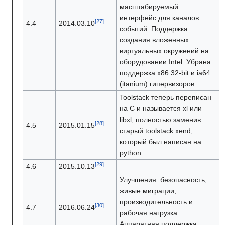
масштабируемый
интерфейс для каналов
4.4
2014.03.10
событий. Поддержка
создания вложенных
виртуальных окружений на
оборудовании Intel. Убрана
поддержка x86 32-bit и ia64
(itanium) гипервизоров.
Toolstack теперь переписан
на С и называется xl или
libxl, полностью заменив
4.5
2015.01.15
старый toolstack xend,
который был написан на
python.
4.6
2015.10.13
Улучшения: безопасность,
живые миграции,
производительность и
4.7
2016.06.24
рабочая нагрузка.
Аппаратная поддержка