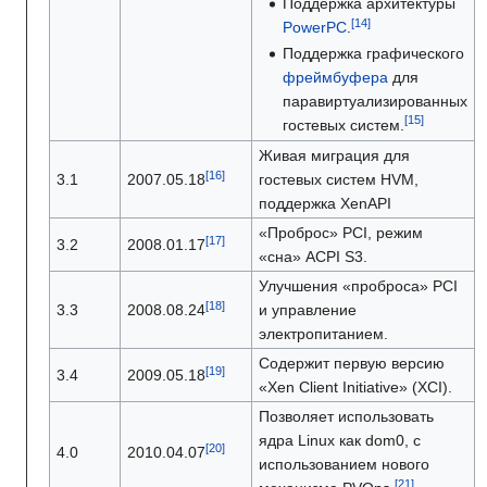
Поддержка архитектуры
PowerPC
.
Поддержка графического
фреймбуфера
для
паравиртуализированных
гостевых систем.
Живая миграция для
3.1
2007.05.18
гостевых систем HVM,
поддержка XenAPI
«Проброс» PCI, режим
3.2
2008.01.17
«сна» ACPI S3.
Улучшения «проброса» PCI
3.3
2008.08.24
и управление
электропитанием.
Содержит первую версию
3.4
2009.05.18
«Xen Client Initiative» (XCI).
Позволяет использовать
ядра Linux как dom0, с
4.0
2010.04.07
использованием нового