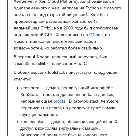
XenServer и Xen Cloud Platform). Xend развивался
одновременного с Xen, написан на Python и с самого
начала шёл под открытой лицензией. Xapi был
проприетарной разработкой Xensource (в
дальнейшем Citrix), но в 2009 году был опубликован
под лицензией GPL. Xapi написан на
OCaml
, на
момент написания имел меньший набор
возможностей, но работал более стабильно.
В версии 4.5 xend, написанный на python, был
заменён на xl/libxl, написанном на C.
В обеих версиях toolstack присутствуют следующие
утилиты:
xenstored — демон, реализующий интерфейс
XenStore – простая древовидная база данных,
напоминающая
procfs
. В xapi-toolstack XenStore
переписан на ocaml, но реализует ту же самую
функциональность.
xenconsoled — демон, обеспечивающий в dom0
доступ к консолям виртуальных машин.
Xenconsoled реализует бэкэнд консольного