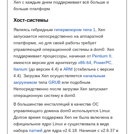
Xen с каждым днем поддерживает всё больше и
больше платформ.
Хост-системы
Являясь гибридным
гипервизором типа 1
, Xen
запускается непосредственно на аппаратной
платформе, но для своей работы требует
управляющей операционной системы в dom0. Xen
поддерживает процессоры, начиная от
Pentium II
,
имеются версии для архитектур
x86-64
,
PowerPC
,
Itanium
(до версии 4.4) и
ARM
(стабильна с версии
4.4). Загрузка Xen осуществляется
начальным
загрузчиком
типа
GRUB
или подобным.
Непосредственно после загрузки Xen запускает
операционную систему в dom0.
В большинстве инсталляций в качестве ОС
управляющего домена dom0 используется Linux.
Долгое время поддержка Xen не была включена в
официальное ядро Linux и существовала в виде
набора
патчей
для ядра v2.6.18. Начиная с v2.6.37 в