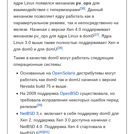
ядре Linux появился механизм
pv_ops
для
взаимодействия с гипервизорами
. Данный
механизм позволяет ядру работать как в
паравиртуальном режиме, так и непосредственно на
железе. Начиная с версии Xen 4.0 поддерживает
механизм pv_ops для ядра Linux в dom0
. Ядра
Linux 3.0 выше также полностью поддерживает Xen и
для dom0 и для domU
.
Также в качестве dom0 могут работать следующие
операционные системы:
Основанные на
OpenSolaris
дистрибутивы могут
работать как dom0 так и domU начиная с версии
Nevada build 75 и выше.
На 2009 поддержка
OpenBSD
существовала, но
требовала исправления некоторых ошибок перед
релизом
NetBSD
3.x. включает в себя поддержку dom0 для
Xen 2, поддержка Xen 3.0 доступна начиная с
NetBSD 4.0. Поддержка Xen 4 стартовала в
NetBSD 5