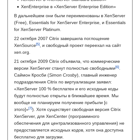
XenEnterprise в «XenServer Enterprise Edition»
В дальнейшем они были переименованы в XenServer
(Free), Essentials for XenServer Enterprise, и Essentials
for XenServer Platinum.
22 октября 2007 Citrix завершила поглощение
XenSource
, и свободный проект переехал на сайт
xen.org.
21 октября 2009 Citrix объявила, что коммерческие
версии XenServer станут полностью свободными
.
Саймон Кросби (
Simon Crosby
), главный инженер
подразделения Citrix по виртуализации заявил:
«XenServer 100 % бесплатен и его исходные коды
будут полностью открыты в ближайшее время. Мы
вообще не планируем получение прибыли [с
этого]»
). Хотя существует свободная версия Citrix
XenServer, для XenCenter (программного
обеспечения для централизованного управления) не
предоставляется исходных кодов, хотя она доступна
бесплатно для загрузки.