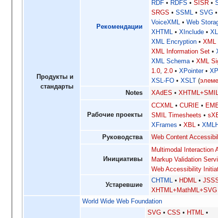
RDF
RDFS
SISR
SRGS
SSML
SVG
VoiceXML
Web Stora
Рекомендации
XHTML
XInclude
XL
XML Encryption
XML 
XML Information Set
XML Schema
XML Si
1.0
,
2.0
XPointer
XP
Продукты и
XSL-FO
XSLT
(
элем
стандарты
Notes
XAdES
XHTML+SMI
CCXML
CURIE
EM
Рабочие проекты
SMIL Timesheets
sX
XFrames
XBL
XMLH
Руководства
Web Content Accessibil
Multimodal Interaction 
Инициативы
Markup Validation Serv
Web Accessibility Initia
CHTML
HDML
JSS
Устаревшие
XHTML+MathML+SVG
World Wide Web Foundation
SVG
CSS
HTML