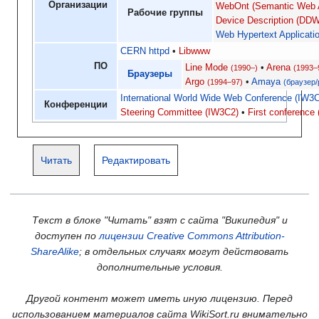
Организации
WebOnt (Semantic Web A
Рабочие группы
Device Description (DD
Web Hypertext Applicat
CERN httpd
Libwww
ПО
Line Mode
Arena
(1990–)
(1993–
Браузеры
Argo
Amaya
(1994–97)
(браузер/
International World Wide Web Conference (IW3C
Конференции
Steering Committee (IW3C2)
First conferenc
Читать
Редактировать
Текст в блоке "Читать" взят с сайта "Википедия" и
доступен по
лицензии Creative Commons Attribution-
ShareAlike
; в отдельных случаях могут действовать
дополнительные условия.
Другой контент может иметь иную лицензию. Перед
использованием материалов сайта WikiSort.ru внимательно