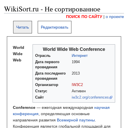
WikiSort.ru - Не сортированное
ПОИСК ПО САЙТУ
|
о проекте
Читать
Редактировать
World
World Wide Web Conference
Wide
Отрасль
Интернет
Web
Дата первого
1994
проведения
Дата последнего
2013
проведения
Организатор
IW3C2
Статус
Активен
Сайт
iw3c2.org/conferences
Conference
— ежегодная международная
научная
конференция
, определяющая основные
направления развития
Всемирной паутины
.
Конференция является глобальной площадкой для