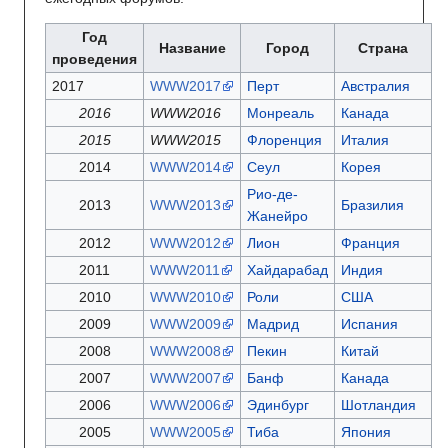
Год
Название
Город
Страна
проведения
2017
WWW2017
Перт
Австралия
2016
WWW2016
Монреаль
Канада
2015
WWW2015
Флоренция
Италия
2014
WWW2014
Сеул
Корея
Рио-де-
2013
WWW2013
Бразилия
Жанейро
2012
WWW2012
Лион
Франция
2011
WWW2011
Хайдарабад
Индия
2010
WWW2010
Роли
США
2009
WWW2009
Мадрид
Испания
2008
WWW2008
Пекин
Китай
2007
WWW2007
Банф
Канада
2006
WWW2006
Эдинбург
Шотландия
2005
WWW2005
Тиба
Япония