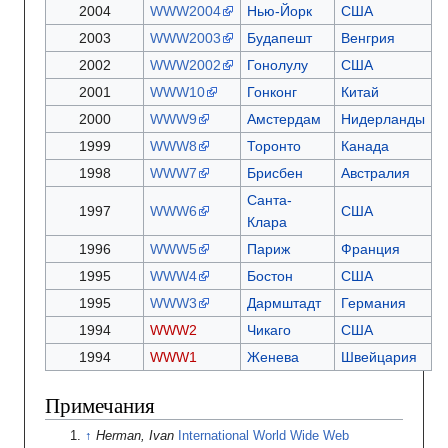
2004
WWW2004
Нью-Йорк
США
2003
WWW2003
Будапешт
Венгрия
2002
WWW2002
Гонолулу
США
2001
WWW10
Гонконг
Китай
2000
WWW9
Амстердам
Нидерланды
1999
WWW8
Торонто
Канада
1998
WWW7
Брисбен
Австралия
Санта-
1997
WWW6
США
Клара
1996
WWW5
Париж
Франция
1995
WWW4
Бостон
США
1995
WWW3
Дармштадт
Германия
1994
WWW2
Чикаго
США
1994
WWW1
Женева
Швейцария
Примечания
Herman, Ivan
International World Wide Web