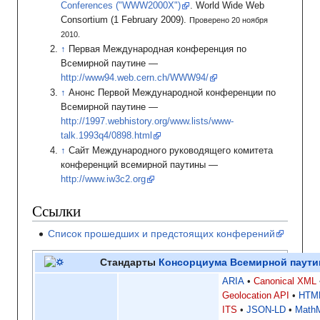
Conferences ("WWW2000X")
.
World Wide Web
Consortium
(1 February 2009).
Проверено 20 ноября
2010.
Первая Международная конференция по
Всемирной паутине —
http://www94.web.cern.ch/WWW94/
Анонс Первой Международной конференции по
Всемирной паутине —
http://1997.webhistory.org/www.lists/www-
talk.1993q4/0898.html
Сайт Международного руководящего комитета
конференций всемирной паутины —
http://www.iw3c2.org
Ссылки
Список прошедших и предстоящих конферений
Стандарты
Консорциума Всемирной паути
ARIA
Canonical XML
Geolocation API
HTM
ITS
JSON-LD
Math