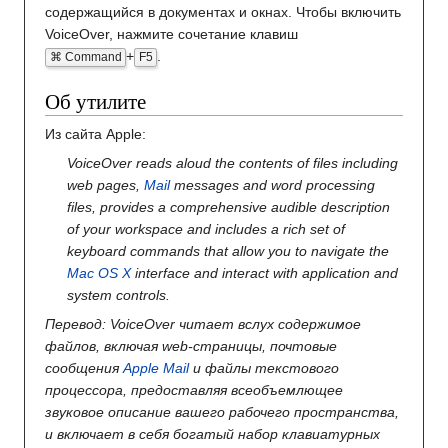
содержащийся в документах и окнах. Чтобы включить
VoiceOver, нажмите сочетание клавиш
+
.
⌘ Command
F5
Об утилите
Из сайта Apple:
VoiceOver reads aloud the contents of files including
web pages,
Mail
messages and word processing
files, provides a comprehensive audible description
of your workspace and includes a rich set of
keyboard commands that allow you to navigate the
Mac OS X
interface and interact with application and
system controls.
Перевод: VoiceOver читает вслух содержимое
файлов, включая web-страницы, почтовые
сообщения
Apple Mail
и файлы текстового
процессора, предоставляя всеобъемлющее
звуковое описание вашего рабочего пространства,
и включает в себя богатый набор клавиатурных