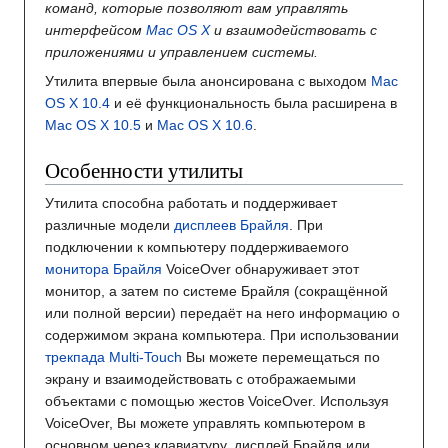
команд, которые позволяют вам управлять
интерфейсом
Mac OS X
и взаимодействовать с
приложениями и управлением системы.
Утилита впервые была анонсирована с выходом
Mac
OS X 10.4
и её функциональность была расширена в
Mac OS X 10.5
и
Mac OS X 10.6
.
Особенности утилиты
Утилита способна работать и поддерживает
различные модели
дисплеев Брайля
. При
подключении к компьютеру поддерживаемого
монитора Брайля
VoiceOver обнаруживает этот
монитор, а затем по системе Брайля (сокращённой
или полной версии) передаёт на него информацию о
содержимом экрана компьютера. При использовании
трекпада
Multi-Touch
Вы можете перемещаться по
экрану и взаимодействовать с отображаемыми
объектами с помощью жестов VoiceOver. Используя
VoiceOver, Вы можете управлять компьютером в
основном через клавиатуру, дисплей Брайля или