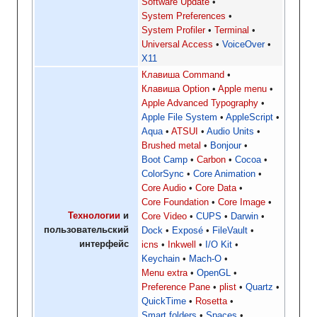
Software Update
System Preferences
System Profiler
Terminal
Universal Access
VoiceOver
X11
Клавиша Command
Клавиша Option
Apple menu
Apple Advanced Typography
Apple File System
AppleScript
Aqua
ATSUI
Audio Units
Brushed metal
Bonjour
Boot Camp
Carbon
Cocoa
ColorSync
Core Animation
Core Audio
Core Data
Core Foundation
Core Image
Технологии
и
Core Video
CUPS
Darwin
пользовательский
Dock
Exposé
FileVault
интерфейс
icns
Inkwell
I/O Kit
Keychain
Mach-O
Menu extra
OpenGL
Preference Pane
plist
Quartz
QuickTime
Rosetta
Smart folders
Spaces