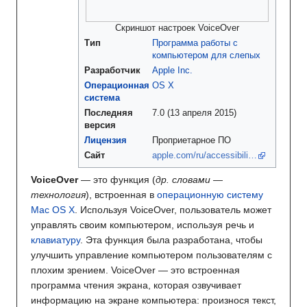
Скриншот настроек VoiceOver
Тип
Программа работы с
компьютером для слепых
Разработчик
Apple Inc.
Операционная
OS X
система
Последняя
7.0 (13 апреля 2015)
версия
Лицензия
Проприетарное ПО
Сайт
apple.com/ru/accessibili…
VoiceOver
— это функция (
др. словами —
технология
), встроенная в
операционную систему
Mac OS X
. Используя VoiceOver, пользователь может
управлять своим компьютером, используя речь и
клавиатуру
. Эта функция была разработана, чтобы
улучшить управление компьютером пользователям с
плохим зрением. VoiceOver — это встроенная
программа чтения экрана, которая озвучивает
информацию на экране компьютера: произнося текст,