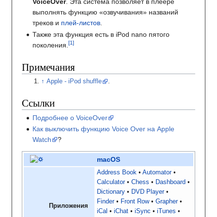
VoiceOver
. Эта система позволяет в плеере
выполнять функцию «озвучивания» названий
треков и
плей-листов
.
Также эта функция есть в iPod nano пятого
поколения.
Примечания
Apple - iPod shuffle
.
Ссылки
Подробнее о VoiceOver
Как выключить функцию Voice Over на Apple
Watch
?
macOS
Address Book
Automator
Calculator
Chess
Dashboard
Dictionary
DVD Player
Finder
Front Row
Grapher
Приложения
iCal
iChat
iSync
iTunes