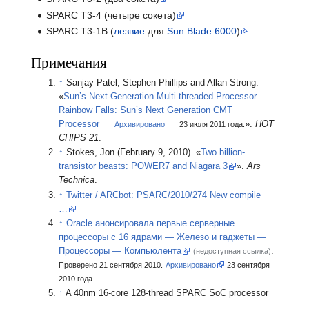
SPARC T3-4 (четыре сокета)
SPARC T3-1B (
лезвие
для
Sun Blade 6000
)
Примечания
Sanjay Patel, Stephen Phillips and Allan Strong.
«
Sun’s Next-Generation Multi-threaded Processor —
Rainbow Falls: Sun’s Next Generation CMT
Processor
».
HOT
Архивировано
23
июля 2011
года.
CHIPS 21
.
Stokes, Jon (February 9, 2010). «
Two billion-
transistor beasts: POWER7 and Niagara 3
».
Ars
Technica
.
Twitter / ARCbot: PSARC/2010/274 New compile
…
Oracle анонсировала первые серверные
процессоры с 16 ядрами — Железо и гаджеты —
Процессоры — Компьюлента
.
(недоступная ссылка)
Проверено 21 сентября 2010.
Архивировано
23
сентября
2010
года.
A 40nm 16-core 128-thread SPARC SoC processor