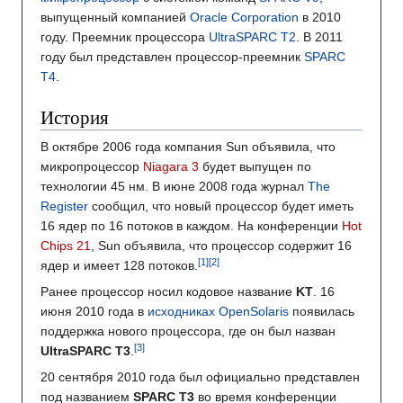
выпущенный компанией
Oracle Corporation
в 2010
году. Преемник процессора
UltraSPARC T2
. В 2011
году был представлен процессор-преемник
SPARC
T4
.
История
В октябре 2006 года компания Sun объявила, что
микропроцессор
Niagara 3
будет выпущен по
технологии 45 нм. В июне 2008 года журнал
The
Register
сообщил, что новый процессор будет иметь
16 ядер по 16 потоков в каждом. На конференции
Hot
Chips 21
, Sun объявила, что процессор содержит 16
ядер и имеет 128 потоков.
Ранее процессор носил кодовое название
KT
. 16
июня 2010 года в
исходниках
OpenSolaris
появилась
поддержка нового процессора, где он был назван
UltraSPARC T3
.
20 сентября 2010 года был официально представлен
под названием
SPARC T3
во время конференции