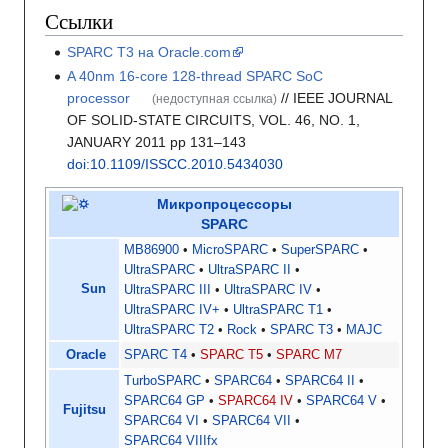
Ссылки
SPARC T3 на Oracle.com
A 40nm 16-core 128-thread SPARC SoC
processor
// IEEE JOURNAL
(недоступная ссылка)
OF SOLID-STATE CIRCUITS, VOL. 46, NO. 1,
JANUARY 2011 pp 131–143
doi:10.1109/ISSCC.2010.5434030
Микропроцессоры
SPARC
MB86900
MicroSPARC
SuperSPARC
UltraSPARC
UltraSPARC II
Sun
UltraSPARC III
UltraSPARC IV
UltraSPARC IV+
UltraSPARC T1
UltraSPARC T2
Rock
SPARC T3
MAJC
Oracle
SPARC T4
SPARC T5
SPARC M7
TurboSPARC
SPARC64
SPARC64 II
SPARC64 GP
SPARC64 IV
SPARC64 V
Fujitsu
SPARC64 VI
SPARC64 VII
SPARC64 VIIIfx