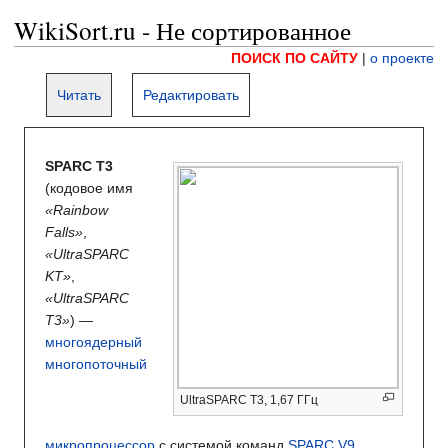
WikiSort.ru - Не сортированное
ПОИСК ПО САЙТУ
|
о проекте
Читать
Редактировать
SPARC T3
(кодовое имя
«Rainbow
Falls»
,
«UltraSPARC
KT»
,
«UltraSPARC
T3»
) —
многоядерный
многопоточный
UltraSPARC T3, 1,67 ГГц
микропроцессор
с системой команд
SPARC V9
,