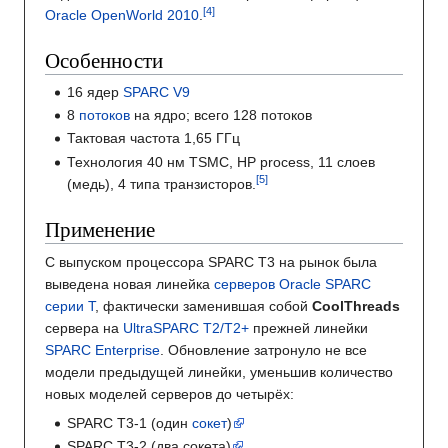
Oracle OpenWorld 2010
.
Особенности
16 ядер
SPARC V9
8
потоков
на ядро; всего 128 потоков
Тактовая частота 1,65 ГГц
Технология 40 нм TSMC, HP process, 11 слоев
(медь), 4 типа транзисторов.
Применение
С выпуском процессора SPARC T3 на рынок была
выведена новая линейка
серверов Oracle SPARC
серии T
, фактически заменившая собой
CoolThreads
сервера на
UltraSPARC T2/T2+
прежней линейки
SPARC Enterprise
. Обновление затронуло не все
модели предыдущей линейки, уменьшив количество
новых моделей серверов до четырёх:
SPARC T3-1 (один
сокет
)
SPARC T3-2 (два сокета)