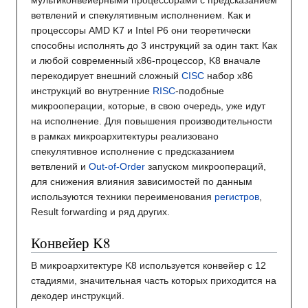
мультиконвейерными процессорами с предсказанием
ветвлений и спекулятивным исполнением. Как и
процессоры AMD K7 и Intel P6 они теоретически
способны исполнять до 3 инструкций за один такт. Как
и любой современный x86-процессор, K8 вначале
перекодирует внешний сложный
CISC
набор x86
инструкций во внутренние
RISC
-подобные
микрооперации, которые, в свою очередь, уже идут
на исполнение. Для повышения производительности
в рамках микроархитектуры реализовано
спекулятивное исполнение с предсказанием
ветвлений и
Out-of-Order
запуском микроопераций,
для снижения влияния зависимостей по данным
используются техники переименования
регистров
,
Result forwarding и ряд других.
Конвейер K8
В микроархитектуре K8 используется конвейер с 12
стадиями, значительная часть которых приходится на
декодер инструкций.