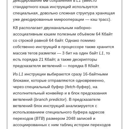
декодирование
до
сохранения в
L1
(вместо
стандартного кэша инструкций используется
специальная, довольно сложная структура хранящая
уже декодированные микрооперации — кэш трасс).
K8 располагает двухканальным наборно-
ассоциативным кэшем полезным объёмом 64 Кбайт
со строкой равной 64 байт. Однако помимо
собственно инструкций в процессоре также хранится
массив тегов разметки — 3 бит на один байт
L1
, то
есть порядка 21 Кбайт, а также дескрипторы
предсказателя ветвлений — порядка 8 Кбайт.
Из
L1
инструкции выбираются сразу 16-байтными
блоками, которые отправляются одновременно,
через специальный буфер (
fetch
-буфер), на
исполнительный конвейер и в блок предсказания
ветвлений (
branch predictor
). В предсказателе
ветвлений блок инструкций анализируется с
использованием специального буфера адресов
переходов (
BTB
) размером 2048 записей и
ассоциированных с ним таблиц истории переходов