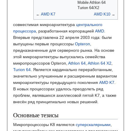
Mobile Athlon 64
Turion 64/X2
←
AMD K7
AMD K10
→
совместимая микроархитектура
центрального
процессора
, разработанная корпорацией
AMD
.
Впервые представлена 22 апреля 2003 года: были
выпущены первые процессоры
Opteron
,
предназначенные для серверного рынка. На основе
этой микроархитектуры выпускались семейства
микропроцессоров Opteron,
Athlon 64
,
Athlon 64 X2
,
Turion 64
. Является кардинально переработанным,
значительно улучшенным и расширенным вариантом
микроархитектуры предыдущего поколения
AMD K7
.
В новых процессорах удалось преодолеть ряд
проблем, являвшихся ахиллесовой пятой K7, а также
внесён ряд принципиально новых решений.
Основные тезисы
Микропроцессоры K8 являются
суперскалярными
,