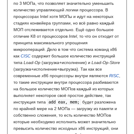
по 3 МОПа, что позволяет значительно уменьшить
количество управляющей логики процессора. В
процессорах Intel хотя МОПы и идут на некоторых
стадиях конвейера группами, но всё равно каждый
МОП отслеживается отдельно. Ещё одно большое
отличие K8 от процессоров
Intel
, то что он отходит от
принципа максимального упрощения
микроопераций. Дело в том что система команд x86
как
CISC
содержит большое количество инструкций
типа
Load-Op
(загрузка+исполнение) и
Load-Op-Store
(загрузка+исполнение+выгрузка). Так как все
современные
x
86 процессоры внутри являются
RISC
,
то такие инструкции внутри процессора разбиваются
на большое количество МОПов каждый из которых
выполняет некоторое своё простое действие, так
инструкция типа
add eax, mem;
будет разложена
по крайней мере на 2 МОПа — загрузку из памяти и
собственно сложения, то есть количество МОПов
которые необходимо исполнить может значительно
превысить количество исходных x86 инструкций, они