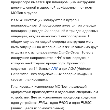
процессоре имеется три планировщика инструкций
целочисленной и адресной арифметики, по числу
МОПов в группе.
Из
ROB
инструкции копируются в буферы
планировщиков. В процессоре имеется три очереди
планировщиков для
Int
-операций и три для адресных
операций, каждая ёмкостью 8 микроопераций. В
общем случае из каждой очереди инструкции могут
быть запущены на исполнение в ФУ независимо друг
от друга и с использованием
Out-Of-Order
. То есть
инструкции направляются в ФУ в том порядке, в
котором необходимо процессору. Процессор
содержит три 64-битных
АЛУ
и три
AGU
(
Address
Generation Unit
) подключённых попарно каждый к
своему планировщику.
Планировка и исполнение МОПов плавающей
арифметики производится в отдельном специальном
устройстве. Для их исполнения процессор содержит
одно устройство
FMUL
, одно
FADD
и одно
FMISC
(являющееся вспомогательным).