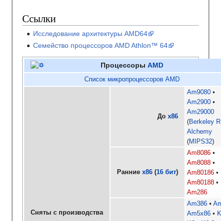
Ссылки
Исследование архитектуры AMD64
Семейство процессоров AMD Athlon™ 64
Процессоры
AMD
Список микропроцессоров AMD
Am9080
Am2900
Am29000
До
x86
Berkeley 
Alchemy
MIPS32
Am8086
Am8088
Ранние
x86
(
16 бит
)
Am80186
Am80188
Am286
Am386
A
Сняты с производства
Am5x86