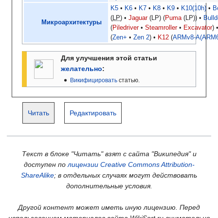
K5
K6
K7
K8
K9
K10(10h)
B
(
LP
)
Jaguar
(LP)
Puma
(LP)
Bull
Микроархитектуры
Piledriver
Steamroller
Excavator
Zen+
Zen 2
K12
(
ARMv8-A(ARM6
Для улучшения этой статьи
желательно
:
Викифицировать
статью.
Читать
Редактировать
Текст в блоке "Читать" взят с сайта "Википедия" и
доступен по
лицензии Creative Commons Attribution-
ShareAlike
; в отдельных случаях могут действовать
дополнительные условия.
Другой контент может иметь иную лицензию. Перед
использованием материалов сайта WikiSort.ru внимательно