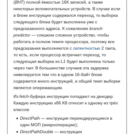
(
BHT
) полной ёмкостью 16К записей, а также
некоторых вспомогательных устройств. В случае если
в блоке инструкции содержался переход, то выборка
следующего блока будет выполнена уже с
предсказанного адреса. К сожалению
branch
predictor
— слишком сложное устройство, чтобы
работать в полном темпе процессора, поэтому все
предсказания выполняются с
латентностью
2 такта,
то есть, если процессор встречает переход, то
следующая выборка из
L1
будет выполнена только
через такт. В большинстве случаев эта задержка
нивелируется тем что в одном 16-байт блоке
содержится много инструкций, и общий темп выборки
является опережающим.
Из
fetch
-буфера инструкции попадают на декодер.
Каждую инструкцию
x
86 K8 относит к одному из трёх
классов:
DirectPath
— инструкции перекодирующиеся в
один МОП (микрооперацию);
DirectPathDouble
— инструкции