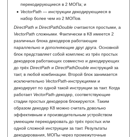
перекодирующиеся в 2 МОПа; и
VectorPath
— инструкции декодирующиеся в
набор более чем из 2 МОПов.
DirectPath
и
DirectPathDouble
считаются простыми, а
VectorPath
сложными. Фактически в K8 имеется 2
различных блока декодеров работающие
параллельно и дополняющие друг друга. Основной
блок представляет собой комплекс из трёх простых
декодеров работающих совместно и декодирующих
до трёх
DirectPath
и
DirectPathDouble
инструкций за
такт, в любой комбинации. Второй блок занимается
исключительно
VectorPath
-инструкциями и
декодирует по одной такой инструкции за такт. Когда
работает
VectorPath
-декодер, соответствующие
стадии простых декодеров блокируются. Таким
образом декодер K8 можно считать довольно
эффективным и производительным устройством
умеющим перекодировать до трёх простых или
одной сложной инструкции за такт. Результаты
декодирования, МОПы через промежуточные