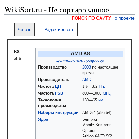
WikiSort.ru - Не сортированное
ПОИСК ПО САЙТУ
|
о проекте
Читать
Редактировать
K8
—
AMD K8
x86
Центральный процессор
Производство
2003
по настоящее
время
Производитель
AMD
Частота
ЦП
1,6—3,2
ГГц
Частота
FSB
800—1000
МГц
Технология
130—65
нм
производства
Наборы инструкций
AMD64 (x86-64)
Ядра
Sempron
Mobile Sempron
Opteron
Athlon 64/FX/X2