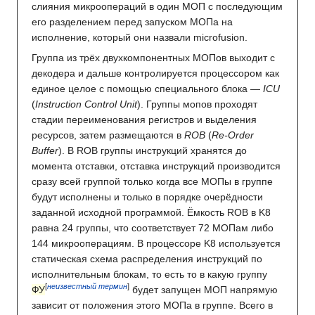
слияния микроопераций в один МОП с последующим
его разделением перед запуском МОПа на
исполнение, который они назвали microfusion.
Группа из трёх двухкомпонентных МОПов выходит с
декодера и дальше контролируется процессором как
единое целое с помощью специального блока —
ICU
(
Instruction Control Unit
). Группы мопов проходят
стадии переименования регистров и выделения
ресурсов, затем размещаются в
ROB
(
Re-Order
Buffer
). В ROB группы инструкций хранятся до
момента отставки, отставка инструкций производится
сразу всей группой только когда все МОПы в группе
будут исполнены и только в порядке очерёдности
заданной исходной программой. Ёмкость ROB в K8
равна 24 группы, что соответствует 72 МОПам либо
144 микрооперациям. В процессоре K8 используется
статическая схема распределения инструкций по
исполнительным блокам, то есть то в какую группу
[
неизвестный термин
]
ФУ
будет запущен МОП напрямую
зависит от положения этого МОПа в группе. Всего в