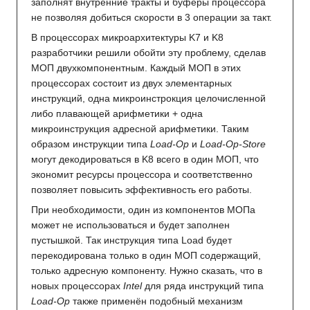
заполнят внутренние тракты и буферы процессора
не позволяя добиться скорости в 3 операции за такт.
В процессорах микроархитектуры K7 и K8
разработчики решили обойти эту проблему, сделав
МОП двухкомпонентным. Каждый МОП в этих
процессорах состоит из двух элементарных
инструкций, одна микроинстрокция целочисленной
либо плавающей арифметики + одна
микроинструкция адресной арифметики. Таким
образом инструкции типа
Load-Op
и
Load-Op-Store
могут декодироваться в K8 всего в один МОП, что
экономит ресурсы процессора и соответственно
позволяет повысить эффективность его работы.
При необходимости, один из компонентов МОПа
может не использоваться и будет заполнен
пустышкой. Так инструкция типа Load будет
перекодирована только в один МОП содержащий,
только адресную компоненту. Нужно сказать, что в
новых процессорах
Intel
для ряда инструкций типа
Load-Op
также применён подобный механизм