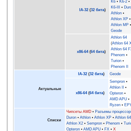
K6
K6-2
K6-III
Dur
IA-32
(
32 бита
)
Athlon
Athlon XP
Athlon MP
Geode
Athlon 64
Athlon 64 
Athlon 64 
x86-64
(
64 бита
)
Phenom
Turion
Phenom II
IA-32
(
32 бита
)
Geode
Sempron
Athlon II
Актуальные
x86-64
(
64 бита
)
Opteron
AMD APU
Ryzen
EP
Чипсеты AMD
Разъемы процессор
Duron
Athlon
Athlon XP
Athlon 6
Списки
Athlon X2
Sempron
Phenom
Turi
Opteron
AMD APU
FX
X