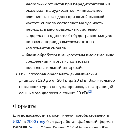
нескольких отсчётов при передискретизации
оказывает на аудиосигнал минимальное
влияние, так как даже при самой высокой
частоте сигнала составляет малую часть
периода; в многоразрядных системах
задержка на один отсчёт будет равняться уже
половине периода высокочастотных
компонентов сигнала.
блоки обработки и микросхемы имеют меньше
соединений и могут использовать
последовательный интерфейс.
DSD способен обеспечить динамический
диапазон 120 дБ от 20 Гц до 20 кГц. Значительное
повышение уровня шума происходит за границей
слышимого диапазона свыше 20 кГц
.
Форматы
Для возможности записи, минуя преобразования в
ИКМ
, в
2000 году
был разработан файловый формат
DSDIFF
(
англ.
Direct Stream Digital Interchange File