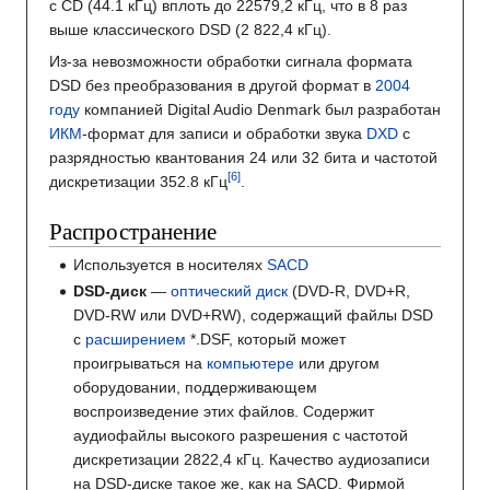
с CD (44.1 кГц) вплоть до 22579,2 кГц, что в 8 раз
выше классического DSD (2 822,4 кГц).
Из-за невозможности обработки сигнала формата
DSD без преобразования в другой формат в
2004
году
компанией Digital Audio Denmark был разработан
ИКМ
-формат для записи и обработки звука
DXD
с
разрядностью квантования 24 или 32 бита и частотой
дискретизации 352.8 кГц
.
Распространение
Используется в носителях
SACD
DSD-диск
—
оптический диск
(DVD-R, DVD+R,
DVD-RW или DVD+RW), содержащий файлы DSD
с
расширением
*.DSF, который может
проигрываться на
компьютере
или другом
оборудовании, поддерживающем
воспроизведение этих файлов. Содержит
аудиофайлы высокого разрешения с частотой
дискретизации 2822,4 кГц. Качество аудиозаписи
на DSD-диске такое же, как на SACD. Фирмой