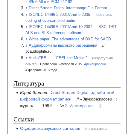
2.8/5.6 МГц и PCM 24/192
Direct Stream Digital Interchange File Format
ISO/IEC 14496-3:2001/Amd 6:2005 — Lossless
coding of oversampled audio
ISO/IEC 14496-5:2001/Amd.10:2007 — SSC, DST,
ALS and SLS reference software
White paper: The advantages of DXD for SACD
Аудиоформаты высокого разрешения
//
pcaudiophile.ru
AudioFEEL — "FEEL the Music!"
(недоступная
.
ссылка)
Проверено 6 февраля 2015.
Архивировано
4
февраля 2015
года.
Литература
Юрий Щитов.
Direct Stream Digital: однобитный
цифровой формат записи
// «Звукорежиссёр»
:
журнал.
— 1999.
—
№ 2
.
Архивировано
{a.
Ссылки
Оцифровка звуковых сигналов
(недоступная