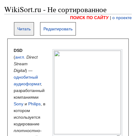
WikiSort.ru - Не сортированное
ПОИСК ПО САЙТУ
|
о проекте
Читать
Редактировать
DSD
(
англ.
Direct
Stream
Digital
) —
однобитный
аудиоформат
,
разработанный
компаниями
Sony
и
Philips
, в
котором
используется
кодирование
плотностно-