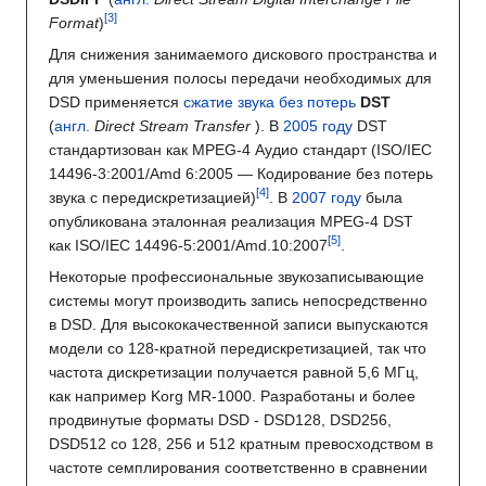
Format
)
Для снижения занимаемого дискового пространства и
для уменьшения полосы передачи необходимых для
DSD применяется
сжатие звука без потерь
DST
(
англ.
Direct Stream Transfer
). В
2005 году
DST
стандартизован как MPEG-4 Аудио стандарт (ISO/IEC
14496-3:2001/Amd 6:2005 — Кодирование без потерь
звука с передискретизацией)
. В
2007 году
была
опубликована эталонная реализация MPEG-4 DST
как ISO/IEC 14496-5:2001/Amd.10:2007
.
Некоторые профессиональные звукозаписывающие
системы могут производить запись непосредственно
в DSD. Для высококачественной записи выпускаются
модели со 128-кратной передискретизацией, так что
частота дискретизации получается равной 5,6 МГц,
как например Korg MR-1000. Разработаны и более
продвинутые форматы DSD - DSD128, DSD256,
DSD512 со 128, 256 и 512 кратным превосходством в
частоте семплирования соответственно в сравнении