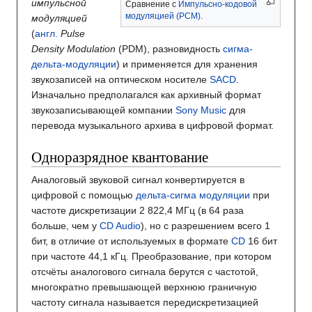
импульсной
Сравнение с
Импульсно-кодовой
модуляцией (PCM)
.
модуляцией
(
англ.
Pulse
Density Modulation
(PDM), разновидность
сигма-
дельта-модуляции
) и применяется для хранения
звукозаписей на оптическом носителе
SACD
.
Изначально предполагался как архивный формат
звукозаписывающей компании
Sony Music
для
перевода музыкального архива в цифровой формат.
Одноразрядное квантование
Аналоговый звуковой сигнал конвертируется в
цифровой с помощью
дельта-сигма модуляции
при
частоте дискретизации 2 822,4 МГц (в 64 раза
больше, чем у
CD Audio
), но с разрешением всего 1
бит, в отличие от используемых в формате
CD
16 бит
при частоте 44,1 кГц. Преобразование, при котором
отсчёты аналогового сигнала берутся с частотой,
многократно превышающей верхнюю граничную
частоту сигнала называется передискретизацией