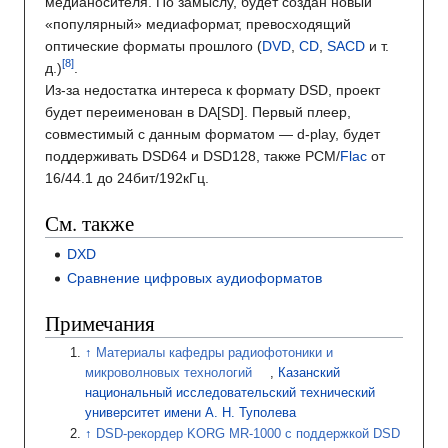
медианосителя. По замыслу, будет создан новый
«популярный» медиаформат, превосходящий
оптические форматы прошлого (
DVD
,
CD
,
SACD
и т.
д.)
.
Из-за недостатка интереса к формату DSD, проект
будет переименован в DA[SD]. Первый плеер,
совместимый с данным форматом — d-play, будет
поддерживать DSD64 и DSD128, также PCM/
Flac
от
16/44.1 до 24бит/192кГц.
См. также
DXD
Сравнение цифровых аудиоформатов
Примечания
Материалы кафедры радиофотоники и
микроволновых технологий
,
Казанский
национальный исследовательский технический
университет имени А. Н. Туполева
DSD-рекордер KORG MR-1000 с поддержкой DSD