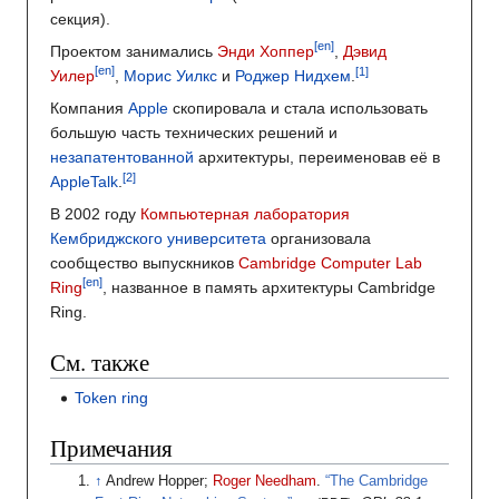
секция).
[en]
Проектом занимались
Энди Хоппер
,
Дэвид
[en]
Уилер
,
Морис Уилкс
и
Роджер Нидхем
.
Компания
Apple
скопировала и стала использовать
большую часть технических решений и
незапатентованной
архитектуры, переименовав её в
AppleTalk
.
В 2002 году
Компьютерная лаборатория
Кембриджского университета
организовала
сообщество выпускников
Cambridge Computer Lab
[en]
Ring
, названное в память архитектуры Cambridge
Ring.
См. также
Token ring
Примечания
Andrew Hopper;
Roger Needham
.
“The Cambridge