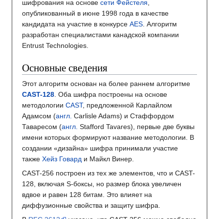
шифрования на основе
сети Фейстеля
,
опубликованный в июне 1998 года в качестве
кандидата на участие в конкурсе
AES
. Алгоритм
разработан специалистами канадской компании
Entrust Technologies.
Основные сведения
Этот алгоритм основан на более раннем алгоритме
CAST-128
. Оба шифра построены на основе
методологии
CAST
, предложенной Карлайлом
Адамсом (
англ.
Carlisle Adams) и Стаффордом
Таваресом (
англ.
Stafford Tavares), первые две буквы
имени которых формируют название методологии. В
создании «дизайна» шифра принимали участие
также
Хейз Говард
и Майкл Винер.
CAST-256 построен из тех же элементов, что и CAST-
128, включая S-боксы, но размер блока увеличен
вдвое и равен 128 битам. Это влияет на
диффузионные свойства и защиту шифра.