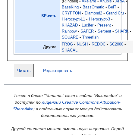
(Rijndael)
Akelarre
Anubis
ARIA
BaseKing
BassOmatic
BelT
CRYPTON
Diamond2
Grand Cru
SP-сеть
Hierocrypt-L1
Hierocrypt-3
KHAZAD
Lucifer
Present
Rainbow
SAFER
Serpent
SHARK
SQUARE
Threefish
FROG
NUSH
REDOC
SC2000
Другие
SHACAL
Читать
Редактировать
Текст в блоке "Читать" взят с сайта "Википедия" и
доступен по
лицензии Creative Commons Attribution-
ShareAlike
; в отдельных случаях могут действовать
дополнительные условия.
Другой контент может иметь иную лицензию. Перед