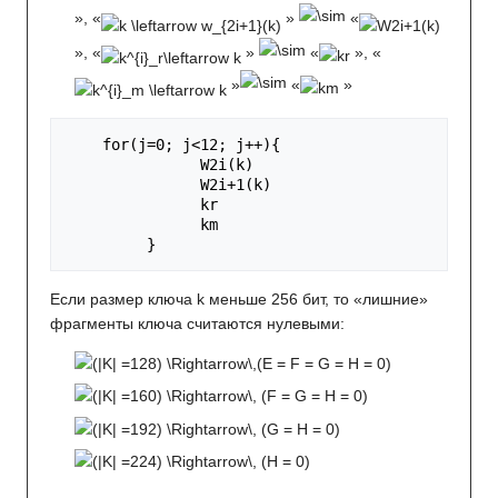
», «
»
«
», «
»
«
», «
»
«
»
    for(j=0; j<12; j++){ 

               W2i(k) 

               W2i+1(k) 

               kr

               km

Если размер ключа k меньше 256 бит, то «лишние»
фрагменты ключа считаются нулевыми: