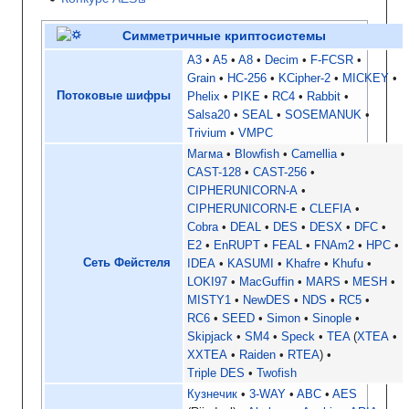
Симметричные криптосистемы
A3
A5
A8
Decim
F-FCSR
Grain
HC-256
KCipher-2
MICKEY
Потоковые шифры
Phelix
PIKE
RC4
Rabbit
Salsa20
SEAL
SOSEMANUK
Trivium
VMPC
Магма
Blowfish
Camellia
CAST-128
CAST-256
CIPHERUNICORN-A
CIPHERUNICORN-E
CLEFIA
Cobra
DEAL
DES
DESX
DFC
E2
EnRUPT
FEAL
FNAm2
HPC
Сеть Фейстеля
IDEA
KASUMI
Khafre
Khufu
LOKI97
MacGuffin
MARS
MESH
MISTY1
NewDES
NDS
RC5
RC6
SEED
Simon
Sinople
Skipjack
SM4
Speck
TEA
XTEA
XXTEA
Raiden
RTEA
Triple DES
Twofish
Кузнечик
3-WAY
ABC
AES