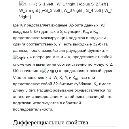
где X
представляет входные 32-бита данных, W
i
j
входные 8-бит данных в S
функции, K
и K
j
mi
ri
представляют маскирующий подключ и подключ
сдвига соответственно, Y
, есть выходные 32-бита
i
данных, после воздействия раундовой функции, «
» операции «+» и «-», представляют собой
сложение и вычитание соответственно по модулю 2.
Обозначение «
» представляет левый сдвиг
V по отношению к U. W, X
, Y
и K
, все они
i
i
mi
представляют собой 32-битные субблоки. K
имеет
ri
длину 5 бит. Расшифровывание осуществляется по
аналогии с шифрованием, с той лишь разницей, что
подключи используются в обратной
последовательности.
Дифференциальные свойства