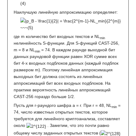
Наилучшую линейную аппроксимацию определяет:
где m количество бит входных текстов и NL
min
нелинейность S-функции. Для S-функций CAST-256,
m = 8 и NL
= 74. В каждом раунде выходной бит
min
данных раундовой функции равен XOR сумме всех
бит 4-х входных подблоков данных (каждый подблок
размером m). Поэтому линейная аппроксимация
выходных бит должна состоять из линейных
аппроксимаций бит всех входных подблоков. На
практике вероятность линейных аппроксимаций
CAST-256 гораздо больше 1/2.
Пусть для r-раундого шифра a = r. При r = 48, NL
=
min
74, число известных открытых текстов, которое
требуется для линейного криптоанализа, составляет
около
. Заметим, что это почти равно
общему числу заданных открытых текстов (