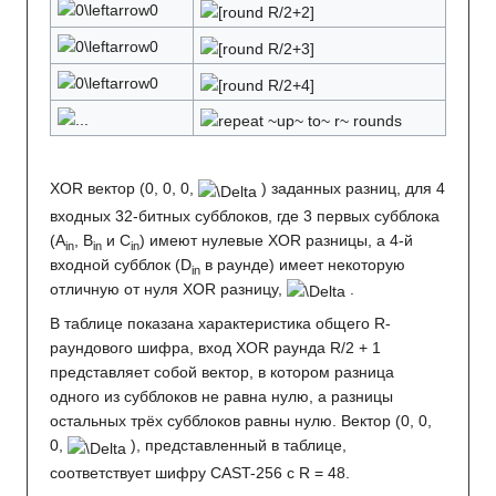
XOR вектор (0, 0, 0,
) заданных разниц, для 4
входных 32-битных субблоков, где 3 первых субблока
(A
, B
и C
) имеют нулевые XOR разницы, а 4-й
in
in
in
входной субблок (D
в раунде) имеет некоторую
in
отличную от нуля XOR разницу,
.
В таблице показана характеристика общего R-
раундового шифра, вход XOR раунда R/2 + 1
представляет собой вектор, в котором разница
одного из субблоков не равна нулю, а разницы
остальных трёх субблоков равны нулю. Вектор (0, 0,
0,
), представленный в таблице,
соответствует шифру CAST-256 с R = 48.