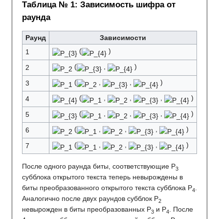
Таблица № 1: Зависимость шифра от
раунда
Раунд
Зависимости
(
)
1
(
,
)
2
(
,
,
)
3
(
,
,
,
)
4
(
,
,
,
)
5
(
,
,
,
)
6
(
,
,
,
)
7
После одного раунда биты, соответствующие P
3
субблока открытого текста теперь невырождены в
биты преобразованного открытого текста субблока P
.
4
Аналогично после двух раундов субблок P
2
невырожден в биты преобразованных P
и P
. После
3
4