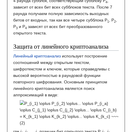
4 раунда субблок, соответствующий субблоку P
,
4
зависит от всех бит всех субблоков текста. После 7
раунда получаем полную зависимость выходных
битов от входных, так как все четыре субблока P
, P
,
1
2
P
и P
зависят от всех бит преобразованного
3
4
открытого текста.
Защита от линейного криптоанализа
Линейный криптоанализ
использует построение
соотношений между открытым текстом,
шифротекстом и ключом, которые справедливы с
высокой вероятностью в раундовой функции
повторного шифрования. Основным принципом
линейного криптоанализа является поиск
аппроксимаций в виде:
где
i
, i
,…, i
позиции бит открытого текста P,
j
, j
,…,