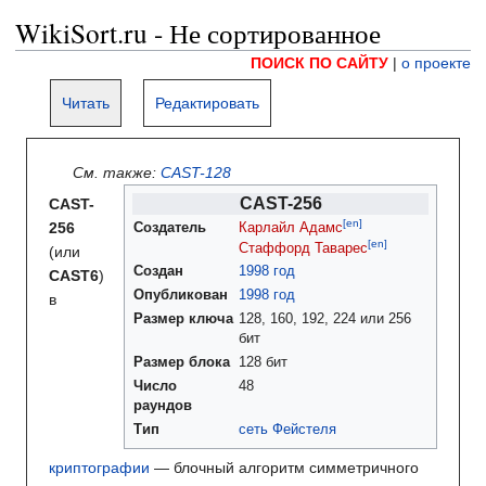
WikiSort.ru - Не сортированное
ПОИСК ПО САЙТУ
|
о проекте
Читать
Редактировать
См. также:
CAST-128
CAST-256
CAST-
[en]
256
Создатель
Карлайл Адамс
[en]
Стаффорд Таварес
(или
Создан
1998 год
CAST6
)
Опубликован
1998 год
в
Размер ключа
128, 160, 192, 224 или 256
бит
Размер блока
128 бит
Число
48
раундов
Тип
сеть Фейстеля
криптографии
— блочный алгоритм симметричного