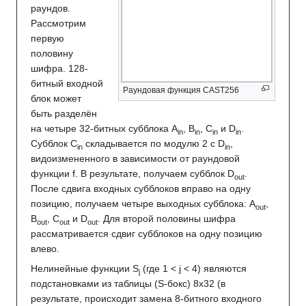
раундов.
Рассмотрим
первую
половину
шифра. 128-
битный входной
Раундовая функция CAST256
блок может
быть разделён
на четыре 32-битных субблока A
, B
, C
и D
.
in
in
in
in
Субблок C
складывается по модулю 2 с D
,
in
in
видоизмененного в зависимости от раундовой
функции f. В результате, получаем субблок D
.
out
После сдвига входных субблоков вправо на одну
позицию, получаем четыре выходных субблока: A
,
out
B
, C
и D
. Для второй половины шифра
out
out
out
рассматривается сдвиг субблоков на одну позицию
влево.
Нелинейные функции S
(где 1 < j < 4) являются
j
подстановками из таблицы (S-бокс) 8x32 (в
результате, происходит замена 8-битного входного