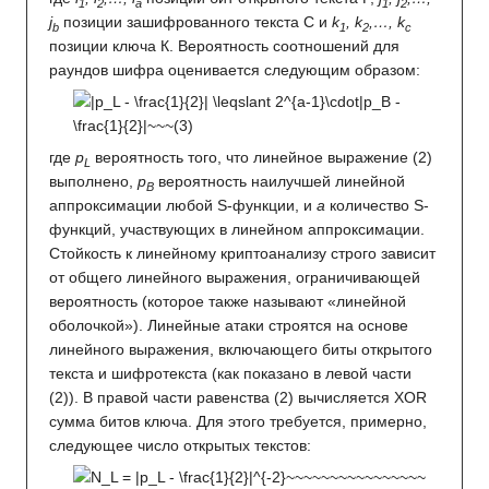
1
2
a
1
2
j
позиции зашифрованного текста C и
k
, k
,…, k
b
1
2
c
позиции ключа К. Вероятность соотношений для
раундов шифра оценивается следующим образом:
где
p
вероятность того, что линейное выражение (2)
L
выполнено,
p
вероятность наилучшей линейной
B
аппроксимации любой S-функции, и
a
количество S-
функций, участвующих в линейном аппроксимации.
Стойкость к линейному криптоанализу строго зависит
от общего линейного выражения, ограничивающей
вероятность (которое также называют «линейной
оболочкой»). Линейные атаки строятся на основе
линейного выражения, включающего биты открытого
текста и шифротекста (как показано в левой части
(2)). В правой части равенства (2) вычисляется XOR
сумма битов ключа. Для этого требуется, примерно,
следующее число открытых текстов: