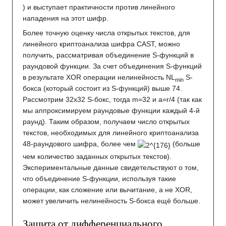
) и выступает практичности против линейного
нападения на этот шифр.
Более точную оценку числа открытых текстов, для
линейного криптоанализа шифра CAST, можно
получить, рассматривая объединение S-функций в
раундовой функции. За счет объединения S-функций
в результате XOR операции нелинейность NL
S-
min
бокса (который состоит из S-функций) выше 74.
Рассмотрим 32х32 S-бокс, тогда m=32 и а=r/4 (так как
мы аппроксимируем раундовые функции каждый 4-й
раунд). Таким образом, получаем число открытых
текстов, необходимых для линейного криптоанализа
48-раундового шифра, более чем
(больше
чем количество заданных открытых текстов).
Экспериментальные данные свидетельствуют о том,
что объединение S-функции, используя такие
операции, как сложение или вычитание, а не XOR,
может увеличить нелинейность S-бокса ещё больше.
Защита от дифференциального