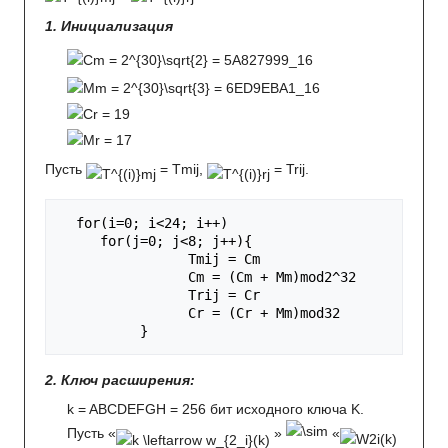
1. Инициализация
Пусть
= Tmij,
= Trij.
  for(i=0; i<24; i++)

     for(j=0; j<8; j++){

                Tmij = Cm

                Cm = (Cm + Mm)mod2^32

                Trij = Cr

                Cr = (Cr + Mm)mod32

2. Ключ расширения:
k = ABCDEFGH = 256 бит исходного ключа K.
Пусть «
»
«