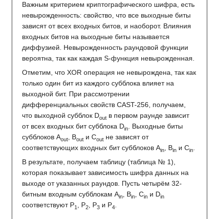
Важным критерием криптографического шифра, есть
невырожденность: свойство, что все выходные биты
зависят от всех входных битов, и наоборот. Влияния
входных битов на выходные биты называется
диффузией. Невырожденность раундовой функции
вероятна, так как каждая S-функция невырожденная.
Отметим, что XOR операция не невырождена, так как
только один бит из каждого субблока влияет на
выходной бит. При рассмотрении
дифференциальных свойств CAST-256, получаем,
что выходной субблок D
в первом раунде зависит
out
от всех входных бит субблока D
. Выходные биты
in
субблоков A
, B
и C
не зависят от
out
out
out
соответствующих входных бит субблоков A
, B
и C
.
in
in
in
В результате, получаем таблицу (таблица № 1),
которая показывает зависимость шифра данных на
выходе от указанных раундов. Пусть четырём 32-
битным входным субблокам A
, B
, C
и D
in
in
in
in
соответствуют P
, P
, P
и P
.
1
2
3
4