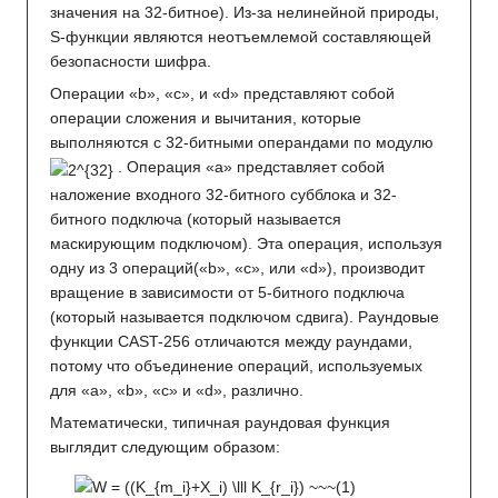
значения на 32-битное). Из-за нелинейной природы,
S-функции являются неотъемлемой составляющей
безопасности шифра.
Операции «b», «c», и «d» представляют собой
операции сложения и вычитания, которые
выполняются с 32-битными операндами по модулю
. Операция «a» представляет собой
наложение входного 32-битного субблока и 32-
битного подключа (который называется
маскирующим подключом). Эта операция, используя
одну из 3 операций(«b», «c», или «d»), производит
вращение в зависимости от 5-битного подключа
(который называется подключом сдвига). Раундовые
функции CAST-256 отличаются между раундами,
потому что объединение операций, используемых
для «a», «b», «c» и «d», различно.
Математически, типичная раундовая функция
выглядит следующим образом: