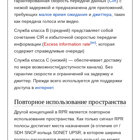
гарантированная скорость передачи данных (
CIR
) с
низкой задержкой и предназначена для приложений,
требующих
малое время ожидания
и
джиттера
, таких
как передача голоса или видео.
Служба класса B (средний) представляет собой
сочетание CIR и избыточной скоростью передачи
[en]
информации (
Excess information rate
; которая
содержит справедливые очереди)
Служба класса С (низкий) — обеспечивает доставку
по мере возможности(доступности канала). Без
гарантии скорости и ограничений на задержку и
джиттер. Прежде всего используется для поддержки
доступа в
интернет
.
Повторное использование пространства
Другой концепцией в RPR является повторное
использование пространства. Как только сигнал RPR
полосы достигнет места назначения (в отличие от /
SDH SNCP кольца SONET UPSR, в котором ширина
полосы расходуется вокруг всего кольца) он может