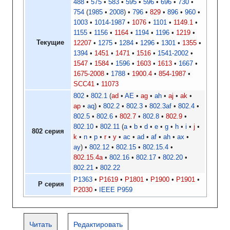
488
575
583
595
596
696
730
754
1985
2008
796
829
896
960
1003
1014-1987
1076
1101
1149.1
1155
1156
1164
1194
1196
1219
Текущие
12207
1275
1284
1296
1301
1355
1394
1451
1471
1516
1541-2002
1547
1584
1596
1603
1613
1667
1675-2008
1788
1900.4
854-1987
SCC41
11073
802
802.1
ad
AE
ag
ah
aj
ak
ap
aq
802.2
802.3
802.3af
802.4
802.5
802.6
802.7
802.8
802.9
802.10
802.11
a
b
d
e
g
h
i
j
802 серия
k
n
p
r
y
ac
ad
af
ah
ax
ay
802.12
802.15
802.15.4
802.15.4a
802.16
802.17
802.20
802.21
802.22
P1363
P1619
P1801
P1900
P1901
P серия
P2030
IEEE P959
Читать
Редактировать