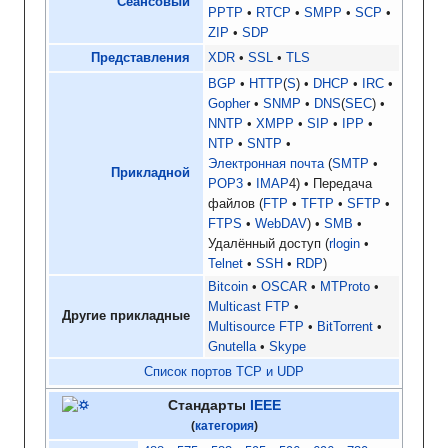
Сеансовый
PPTP
RTCP
SMPP
SCP
ZIP
SDP
Представления
XDR
SSL
TLS
BGP
HTTP
(
S
)
DHCP
IRC
Gopher
SNMP
DNS
(
SEC
)
NNTP
XMPP
SIP
IPP
NTP
SNTP
Электронная почта
SMTP
Прикладной
POP3
IMAP
4
Передача
файлов
FTP
TFTP
SFTP
FTPS
WebDAV
SMB
Удалённый доступ
rlogin
Telnet
SSH
RDP
Bitcoin
OSCAR
MTProto
Multicast FTP
Другие прикладные
Multisource FTP
BitTorrent
Gnutella
Skype
Список портов TCP и UDP
Стандарты
IEEE
(
категория
)