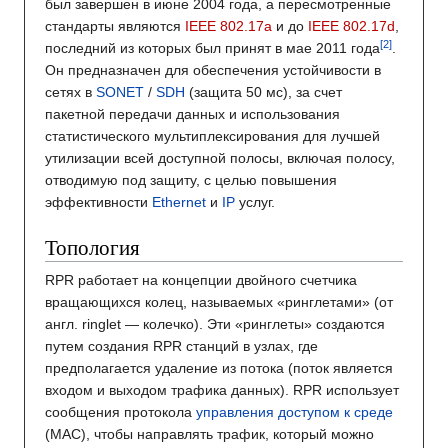
был завершен в июне 2004 года, а пересмотренные
стандарты являются
IEEE 802.17a
и до
IEEE 802.17d
,
последний из которых был принят в мае 2011 года
.
Он предназначен для обеспечения устойчивости в
сетях в
SONET
/
SDH
(защита 50 мс), за счет
пакетной передачи данных и использования
статистического мультиплексирования для лучшей
утилизации всей доступной полосы, включая полосу,
отводимую под защиту, с целью повышения
эффективности
Ethernet
и
IP
услуг.
Топология
RPR работает на концепции двойного счетчика
вращающихся колец, называемых «ринглетами» (от
англ. ringlet — колечко). Эти «ринглеты» создаются
путем создания RPR станций в узлах, где
предполагается удаление из потока (поток является
входом и выходом трафика данных). RPR использует
сообщения протокола
управления доступом к среде
(MAC), чтобы направлять трафик, который можно