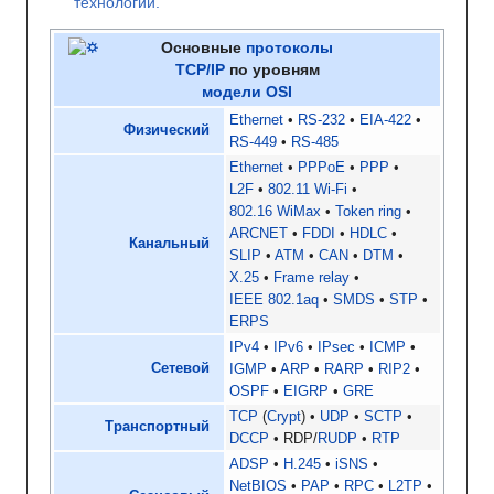
технологии.
Основные
протоколы
TCP/IP
по уровням
модели OSI
Ethernet
RS-232
EIA-422
Физический
RS-449
RS-485
Ethernet
PPPoE
PPP
L2F
802.11 Wi-Fi
802.16 WiMax
Token ring
ARCNET
FDDI
HDLC
Канальный
SLIP
ATM
CAN
DTM
X.25
Frame relay
IEEE 802.1aq
SMDS
STP
ERPS
IPv4
IPv6
IPsec
ICMP
Сетевой
IGMP
ARP
RARP
RIP2
OSPF
EIGRP
GRE
TCP
(
Crypt
)
UDP
SCTP
Транспортный
DCCP
RDP/
RUDP
RTP
ADSP
H.245
iSNS
NetBIOS
PAP
RPC
L2TP